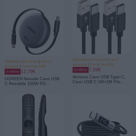
Samsung Galaxy S24/S23,
Pixel 7 iPad Pro MacBook
Air,Bianco
Informatica
|
Accessori
|
Cavi e
Informatica
|
Accessori
|
Cavi e
accessori
|
Cavi
|
Cavi USB
accessori
|
Cavi
|
Cavi USB
7,59€
in offerta
12,79€
in offerta
Aioneus Cavo USB Type-C,
UGREEN Nexode Cavo USB
Cavo USB C 1M+2M Filo
C Retrattile 100W PD
Caricatore USB C Cavetto
Avvolgibile Ricarica Rapida |
Tipo C Ricarica Rapida Carica
Type C, Compatibile con
Cavo Caricabatterie per
MacBook, iPad, iPhone 17 Pro
Samsung Galaxy S25 S24
Max Air/16/15, Galaxy
Ultra iPhone 17 16 Pro Max
S26/S25, Pixel 10/9. (Grigio)
Pixel Cellulare Xiaomi