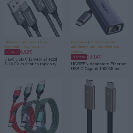
Informatica
|
Accessori
|
Cavi e
Informatica
|
Periferiche di rete
|
accessori
|
Cavi
|
Cavi USB
Adattatori di Rete
|
Adattatori USB
6,99€
wireless
in offerta
16,14€
in offerta
Cavo USB C [2metri 2Pezzi]
3.1A Cavo ricarica rapida type
UGREEN Adattatore Ethernet
c per iphone | 3.1A Cavo USB
USB C Gigabit 1000Mbps
Type-C Ricarica Rapida Nylon
Thunderbolt 3 RJ45
Cavo Tipo C per iPhone
16/15/Pro/Plus/Pro
Max,Galaxy
S24/S23+/Ultra/S22,iPad Pro