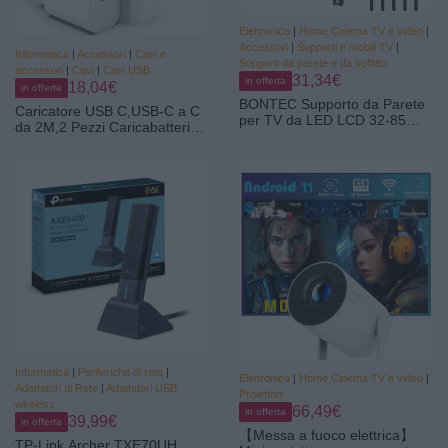
Elettronica
|
Home Cinema TV e video
|
Accessori
|
Supporti e mobili TV
|
Informatica
|
Accessori
|
Cavi e
Supporti da parete e da soffitto
accessori
|
Cavi
|
Cavi USB
31,34€
in offerta
18,04€
in offerta
BONTEC Supporto da Parete
Caricatore USB C,USB-C a C
per TV da LED LCD 32-85
da 2M,2 Pezzi Caricabatterie
pollici, Staffa TV con
Rapido Batterie di Per Apple
Movimento Inclinabile ed
iPhone
Estendibile, per Muro Staffa
17/16/15/Plus/Air/Pro,Per
Ultra Resistente a 60kg, Max
Galaxy S25/S24,Per
VESA 600x400mm
iPad/Pro/Min Tipo C Cavetto
Ricarica Charger Adattatore
Informatica
|
Periferiche di rete
|
Elettronica
|
Home Cinema TV e video
|
Adattatori di Rete
|
Adattatori USB
Proiettori
wireless
66,49€
in offerta
39,99€
in offerta
【Messa a fuoco elettrica】
TP-Link Archer TXE70UH