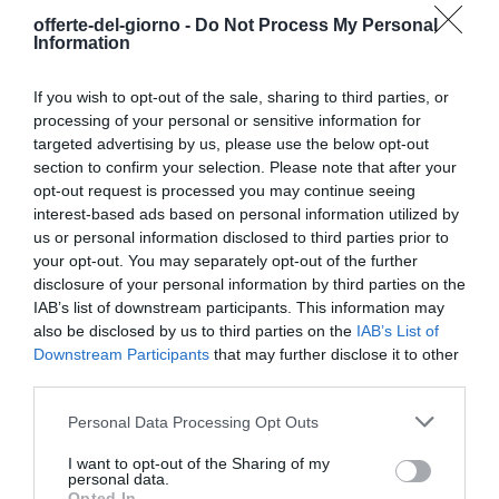
Rapida 2Pezzi 1M+2M,Per
Caricatore USBC Nylon
offerte-del-giorno -
Do Not Process My Personal
iPhone 17/16/15/Pro/Plus/Pro
Caricabatterie Carica Cavo
Information
Max/Air,Per Samsung Galaxy
USB USB C Per Samsung
S24/S23+/Ultra/S22/A53/A54/iPad
Galaxy S25 S24 S23 S22 Ultra
Pro/Air/cavi
iPhone 16 15 Pro Max Pixel
If you wish to opt-out of the sale, sharing to third parties, or
Xiaomi
processing of your personal or sensitive information for
targeted advertising by us, please use the below opt-out
section to confirm your selection. Please note that after your
opt-out request is processed you may continue seeing
interest-based ads based on personal information utilized by
us or personal information disclosed to third parties prior to
Informatica
|
Accessori
|
Cavi e
Informatica
|
Periferiche di rete
|
accessori
|
Cavi
|
Cavi USB
your opt-out. You may separately opt-out of the further
Adattatori di Rete
|
Adattatori USB
9,27€
in offerta
disclosure of your personal information by third parties on the
wireless
Cavo USB C [2 Pezzi,2m]
24,21€
in offerta
IAB’s list of downstream participants. This information may
Cavo Tipo C di Ricarica
UGREEN Adattatore Ethernet
also be disclosed by us to third parties on the
IAB’s List of
Rapida per i phone 15 Plus
USB C 2.5G RJ45 Alluminio
Downstream Participants
that may further disclose it to other
Pro Max,Samsung Galaxy
Lan Adapter | Compatibile con
S23/S22/S21 Flip z3 So
third parties.
iPhone 17 Pro Max Air 16
ny,Xiaomi,Hua wei,Google
MacBook Pro 2023 Air M2
Pixel e altri dispositivi Android
Please note that this website/app uses one or more Google
iPad Pro Air Galaxy S24 S23
Personal Data Processing Opt Outs
USB-C-grigio
Xiaomi 13
services and may gather and store information including but
not limited to your visit or usage behaviour. You may click to
I want to opt-out of the Sharing of my
personal data.
grant or deny consent to Google and its third-party tags to
Opted In