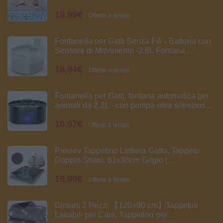
Gatti Senza Gel, Cuccia Refrigerante
19,99€
Lavabile, Tappetino Refrigerante per Cani per
Offerta a tempo
Estate in Casa, Giardino, Auto o Cuccia
Fontanella per Gatti Senza Fili - Batteria con
Sensore di Movimento -2.6L Fontana
Automatico D'acqua Cani con Pila 3000mAh
18,94€
Ricaricabile Distributore Silenzioso
Offerta a tempo
Abbeveratoio - Dispenser Acqua Animali
Fontanella per Gatti, fontana automatica per
animali da 2,2L - con pompa ultra silenziosa
Fontana per gatti filtro a carbone attivo per
16,97€
interni per gatti, cani, Super Silenziosa
Offerta a tempo
Pieviev Tappetino Lettiera Gatto, Tappeto
Doppio Strato, 61x38cm Grigio |
impermeabile, tappetino raccoglie sabbia,
18,99€
tappeto con nido d'ape, antisabbia, sotto la
Offerta a tempo
lettiera, cat litter mat in EVA
Gimars 2 Pezzi 【120×90 cm】Tappetini
Lavabili per Cani, Tappetino per