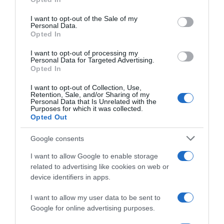
use your data for below specified purposes in below Google
consent section.
I want to opt-out of the Sale of my
Personal Data.
Opted In
I want to opt-out of processing my
Elettronica
|
Home Cinema TV e video
|
Informatica
|
Accessori
|
Cavi e
Personal Data for Targeted Advertising.
Accessori
|
Telecomandi
accessori
|
Cavi
|
Cavi USB
Opted In
14,99€
in offerta
6,99€
in offerta
lotto di due, Universale per
UGREEN Cavo Prolunga USB
I want to opt-out of Collection, Use,
Telecomando-Samsung-
3.0 Nylon Maschio A Femmina
Retention, Sale, and/or Sharing of my
Smart-TV,Sostituzione per
5Gbps (1M) | Alluminio, per
Personal Data that Is Unrelated with the
Telecomando TV Samsung
Purposes for which it was collected.
Computer, Disco Rigido
Solare
Opted Out
Esterno, Stampante, Mouse,
Tastiera, Hub, Pendrive
Google consents
I want to allow Google to enable storage
related to advertising like cookies on web or
device identifiers in apps.
I want to allow my user data to be sent to
Google for online advertising purposes.
Elettronica
|
Home Cinema TV e video
|
Informatica
|
Accessori
|
Cavi e
Accessori
|
Telecomandi