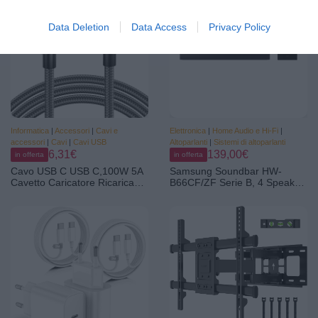
eARC HDCP2.3 Netflix TV PC
iPhone 17 16 15 Pro Max
Monitor Proiettore
Plus, P60 P50, Pixel
Data Deletion
Data Access
Privacy Policy
Informatica
|
Accessori
|
Cavi e
Elettronica
|
Home Audio e Hi-Fi
|
accessori
|
Cavi
|
Cavi USB
Altoparlanti
|
Sistemi di altoparlanti
6,31€
139,00€
in offerta
in offerta
Cavo USB C USB C,100W 5A
Samsung Soundbar HW-
Cavetto Caricatore Ricarica
B66CF/ZF Serie B, 4 Speaker,
Rapida Usbc 2M Filo
Wireless, Dolby 5.1ch, Audio a
Caricabatterie Carica Nylon
3.1 Canali, DTS 5.1ch,
Cavo Type C to Type C per
Surround Sound Expansion,
iPhone 17 15 16 Pro Max/Plus
Voice Enhance Mode, Black,
iPad Pro/Air MacBook
2025
Samsung Galaxy S24 S25