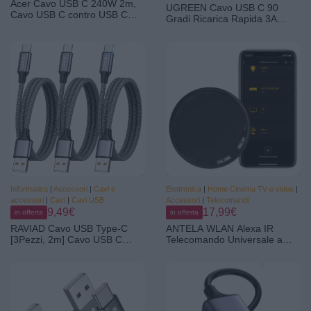
Acer Cavo USB C 240W 2m,
UGREEN Cavo USB C 90
Cavo USB C contro USB C
Gradi Ricarica Rapida 3A
Carica rapida, Caricatore Tipo
QC3.0 Nylon Intrecciato (2M) |
C Nylon Braided Compatibile
USB A, Type-C, USB2.0,
con iPhone 16 15 Samsung
480Mbps, Compatible con
S23 Ultra iPad Air MacBook
iPhone 17 Pro Max Air 16 15
Pro Google Pixel 7 Switch ecc.
iPad Galaxy S26 S25 S24
Ultra A16 A56 Pixel 10 9
Informatica
|
Accessori
|
Cavi e
Elettronica
|
Home Cinema TV e video
|
accessori
|
Cavi
|
Cavi USB
Accessori
|
Telecomandi
9,49€
17,99€
in offerta
in offerta
RAVIAD Cavo USB Type-C
ANTELA WLAN Alexa IR
[3Pezzi, 2m] Cavo USB C
Telecomando Universale a
Ricarica Rapida 3A QC 3.0 |
Infrarossi Smart Home | Hub
Nylon Intrecciato Cavo
All-in-One, APP o Controllo
Ricarica USB C per Samsung
Vocale, Nero
Galaxy S25/ S24/ S23/ S22,
iPhone 17 16 15 Pro Max
Plus, P60 P50, Pixel