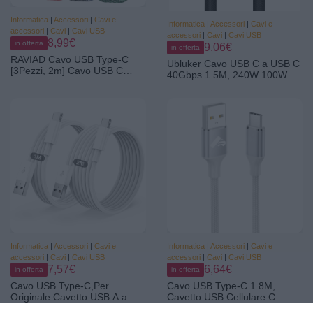
Informatica
|
Accessori
|
Cavi e
Informatica
|
Accessori
|
Cavi e
accessori
|
Cavi
|
Cavi USB
accessori
|
Cavi
|
Cavi USB
8,99€
in offerta
9,06€
in offerta
RAVIAD Cavo USB Type-C
Ubluker Cavo USB C a USB C
[3Pezzi, 2m] Cavo USB C
40Gbps 1.5M, 240W 100W
Ricarica Rapida Nylon |
60W USB4 24PIN per
Intrecciato Cavo Type C per
Thunderbolt 4 Emarker 48V
Phone 16/15, Galaxy
5A PD 3.1 Video Audio Sinc
S25/S24/
Dati Ricarica Rapida per
S23/S22/S21/S20/A50/A70, Mi
iPhone17 16 15 Galaxy S26
11t, Redmi Note, Realme
25 Monitorare PC Mac Laptop
Informatica
|
Accessori
|
Cavi e
Informatica
|
Accessori
|
Cavi e
accessori
|
Cavi
|
Cavi USB
accessori
|
Cavi
|
Cavi USB
7,57€
6,64€
in offerta
in offerta
Cavo USB Type-C,Per
Cavo USB Type-C 1.8M,
Originale Cavetto USB A a
Cavetto USB Cellulare C
USB C Cellulare Ricarica
Ricarica Rapida Filo