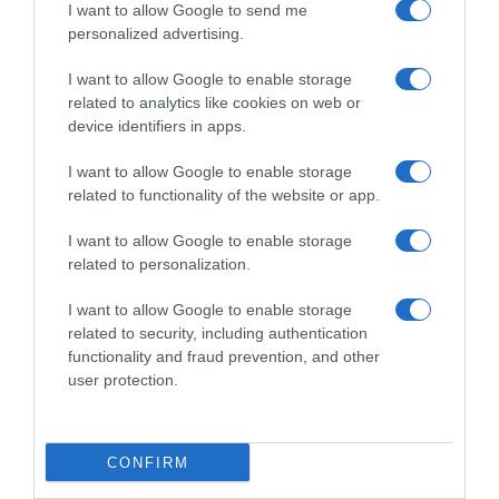
accessori
|
Cavi
|
Cavi USB
I want to allow Google to send me
14,56€
in offerta
8,99€
in offerta
personalized advertising.
Universale-per-Philips-
UGREEN Cavo USB Type-C
Ambilight-TV-
Ricarica Rapida 3A QC3.0
I want to allow Google to enable storage
Telecomando,Telecomando
480Mbps (1M,1 Pezzo) |
per Philips TV | per Philips
related to analytics like cookies on web or
Nylon Intrecciato, USB A a
Smart TV 4K OLED LED Ultra
USB C, USB2.0, Compatible
device identifiers in apps.
HD FHD, 5 scorciatoie, NON
con iPhone 17 Pro Max 16 15
richiede configurazione,
14 Galaxy S26 S25 A16 A56
materiale ABS
I want to allow Google to enable storage
Pixel 10 9 iPad
related to functionality of the website or app.
I want to allow Google to enable storage
related to personalization.
I want to allow Google to enable storage
related to security, including authentication
Informatica
|
Accessori
|
Cavi e
Elettronica
|
Home Cinema TV e video
|
functionality and fraud prevention, and other
accessori
|
Cavi
|
Cavi USB
Accessori
|
Cavi
|
Cavi HDMI
9,49€
user protection.
in offerta
11,60€
in offerta
RAVIAD Cavo USB Type-C
Ubluker 10K 8K 4K Cavo
[2Pezzi, 3m] Cavo USB C
HDMI 48Gbps 2M, Certificato
Ricarica Rapida 3A QC 3.0 |
Velocità Ultra Elevata HDMI®
Nylon Intrecciato Cavo
CONFIRM
Cavi 4K 240Hz 144Hz 120Hz
Ricarica USB C per Samsung
8K60Hz 0,01ms HDR10+ ARC
Galaxy S25/ S24/ S23/ S22,