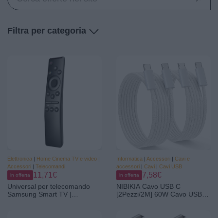
Filtra per categoria
Elettronica
|
Home Cinema TV e video
|
Informatica
|
Accessori
|
Cavi e
Accessori
|
Telecomandi
accessori
|
Cavi
|
Cavi USB
11,71€
7,58€
in offerta
in offerta
Universal per telecomando
NIBIKIA Cavo USB C
Samsung Smart TV |
[2Pezzi/2M] 60W Cavo USB
compatibile con tutti i televisori
Type-C per iPhone 17 16 15 |
Samsung.
Cavo Ricarica Rapida Type C
per iPhone 15 16 17 Pro Max,