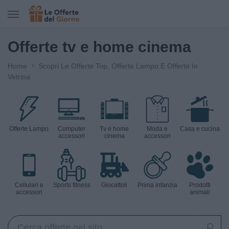
CERCA IN LE OFFERTE DEL GIORNO
Offerte tv e home cinema
Home
Scopri Le Offerte Top, Offerte Lampo E Offerte In
Vetrina
Offerte Lampo
Computer
Tv e home
Moda e
Casa e cucina
accessori
cinema
accessori
Cellulari e
Sports fitness
Giocattoli
Prima infanzia
Prodotti
accessori
animali