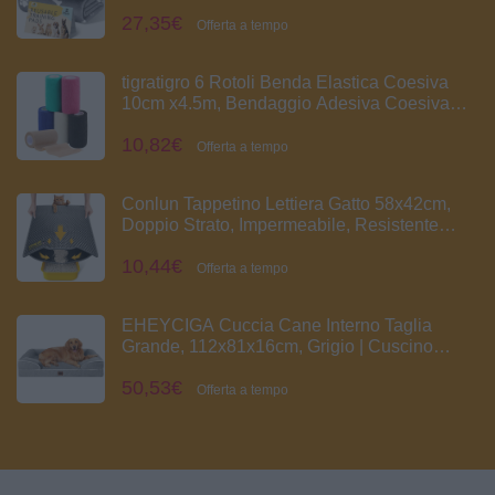
Addestramento Riutilizzabile, Assorbente,
27,35€
Antiscivolo e A Prova di Perdite, Ideale per
Offerta a tempo
Cuccioli, Cani Anziani o Incontinenti
tigratigro 6 Rotoli Benda Elastica Coesiva
10cm x4.5m, Bendaggio Adesiva Coesiva
Nastro Bendaggio Sportivo Non Tessuto
10,82€
Autoadesivo Benda Salvapelle Fasciature
Offerta a tempo
per Mani, Piedi, Ginocchia
Conlun Tappetino Lettiera Gatto 58x42cm,
Doppio Strato, Impermeabile, Resistente
all'Uro, Lavabile, Antiscivolo Tappeto per
10,44€
Lettiera Gatto, Grigio
Offerta a tempo
EHEYCIGA Cuccia Cane Interno Taglia
Grande, 112x81x16cm, Grigio | Cuscino
Cane L Impermeabile Sfoderabile e Lavabile,
50,53€
Letto per Cani con tre Lati Rialzati
Offerta a tempo
Ortopedico, Cuccia Divano per Cani