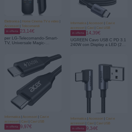
Elettronica
|
Home Cinema TV e video
|
Informatica
|
Accessori
|
Cavi e
Accessori
|
Telecomandi
accessori
|
Cavi
|
Cavi USB
23,14€
in offerta
14,39€
in offerta
per LG-Telecomando-Smart-
UGREEN Cavo USB C PD 3.1
TV, Universale Magic-
240W con Display a LED (2M)
Telecomando per LG TV
| Type C Nylon Intrecciato,
MR21 | Ricambio per LG TV
Compatible con iPhone 17 Pro
NanoCell QNED OLED QLED
Max Air/16/15, iPad, Galaxy
UHD, per MR22, MR23,
S26/S25/S24, Pixel 10/9, ecc.
MR24, MR25, Ricerca vocale,
scorrimento con il puntatore
Informatica
|
Accessori
|
Cavi e
Informatica
|
Accessori
|
Cavi e
accessori
|
Cavi
|
Cavi USB
accessori
|
Cavi
|
Cavi USB
9,97€
in offerta
9,34€
in offerta