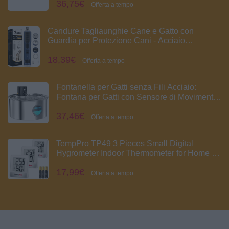
36,75€
Offerta a tempo
Candure Tagliaunghie Cane e Gatto con
Guardia per Protezione Cani - Acciaio
Inossidabile Tagliaunghie Gatto (Per Tutti, Blu
18,39€
Navy)
Offerta a tempo
Fontanella per Gatti senza Fili Acciaio:
Fontana per Gatti con Sensore di Movimento
- Fontanella per Cani a Batteria - 3.2L
37,46€
Abbeveratoio Gatto Automatico - Dispenser
Offerta a tempo
Acqua Animali - Distributore Acqua
TempPro TP49 3 Pieces Small Digital
Hygrometer Indoor Thermometer for Home |
Atmosphere Thermometer, Temperature &
17,99€
Humidity Monitor, for Home Office Comfort
Offerta a tempo
Reptile Thermometer Precedentemente
ThermoPro