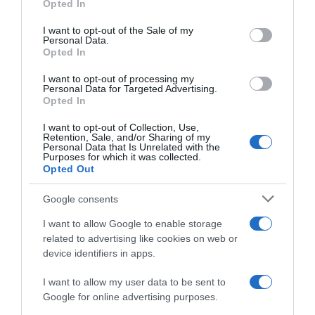
Opted In
use your data for below specified purposes in below Google
consent section.
I want to opt-out of the Sale of my
Personal Data.
Opted In
Elettronica
|
Cellulari e accessori
|
Elettronica
|
Cellulari e accessori
|
Cellulari e Smartphone
Cellulari e Smartphone
349,90€
1.308,99€
I want to opt-out of processing my
in offerta
in offerta
Personal Data for Targeted Advertising.
Motorola moto g87 con 3 anni
Samsung Galaxy Z Flip8,
Opted In
di garanzia (8/256GB,
256GB, Graphite [Versione
fotocamera 200MP, Display
Italiana] | 3 anni di Garanzia,
I want to opt-out of Collection, Use,
6.78" Extreme AMOLED
Selfie Camera 50MP, Now
Retention, Sale, and/or Sharing of my
120Hz, MediaTek Dimensity
Brief, Assistente Foto,
Personal Data that Is Unrelated with the
6400, 5100mAh, TurboPower
FlexWindow Personalizzata,
Purposes for which it was collected.
30W, Android 16), PANTONE
Batteria 4300 mAh, RAM
Opted Out
Blue Atoll
12GB
Google consents
I want to allow Google to enable storage
related to advertising like cookies on web or
device identifiers in apps.
Elettronica
|
Cellulari e accessori
|
Elettronica
|
Cellulari e accessori
|
I want to allow my user data to be sent to
Cellulari e Smartphone
Cellulari e Smartphone
Google for online advertising purposes.
899,90€
349,90€
in offerta
in offerta