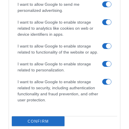
XIAOMI 17T Pro, Smartphone
Motorola moto g87 con 3 anni
I want to allow Google to send me
12+512GB, Display Eye-Care
di garanzia (8/256GB,
personalized advertising.
6,83" 144Hz, Batteria Silicio-
fotocamera 200MP, Display
carbonio da 7000mAh (typ),
6.78" Extreme AMOLED
Teleobiettivo Leica 5x, 100W
120Hz, MediaTek Dimensity
I want to allow Google to enable storage
HyperCharge, Deep Blue,
6400, 5100mAh, TurboPower
related to analytics like cookies on web or
Garanzia 3 anni TV A PRO 32
30W, Android 16), PANTONE
Overture
device identifiers in apps.
I want to allow Google to enable storage
related to functionality of the website or app.
I want to allow Google to enable storage
related to personalization.
Elettronica
|
Cellulari e accessori
|
Elettronica
|
Cellulari e accessori
|
Cellulari e Smartphone
Cellulari e Smartphone
I want to allow Google to enable storage
1.309,00€
1.499,00€
in offerta
in offerta
related to security, including authentication
Samsung Galaxy Z Flip8,
Samsung Galaxy Z Flip8,
functionality and fraud prevention, and other
256GB, Pink [Versione
512GB, Graphite [Versione
user protection.
Italiana] | 3 anni di Garanzia,
Italiana] | 3 anni di Garanzia,
Selfie Camera 50MP, Now
Selfie Camera 50MP, Now
Brief, Assistente Foto,
Brief, Assistente Foto,
FlexWindow Personalizzata,
FlexWindow Personalizzata,
Batteria 4300 mAh, RAM
Batteria 4300 mAh, RAM
CONFIRM
12GB
12GB