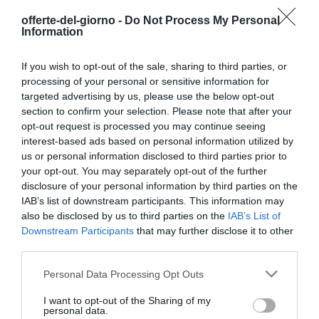
offerte-del-giorno -
Do Not Process My Personal
Information
If you wish to opt-out of the sale, sharing to third parties, or
processing of your personal or sensitive information for
targeted advertising by us, please use the below opt-out
section to confirm your selection. Please note that after your
opt-out request is processed you may continue seeing
interest-based ads based on personal information utilized by
Elettronica
|
Cellulari e accessori
|
Elettronica
|
Cellulari e accessori
|
us or personal information disclosed to third parties prior to
Cellulari e Smartphone
Cellulari e Smartphone
your opt-out. You may separately opt-out of the further
469,99€
1.498,99€
in offerta
in offerta
disclosure of your personal information by third parties on the
Motorola edge 70 e moto
Samsung Galaxy Z Flip8,
buds loop con crystals by
512GB, Cream [Versione
IAB’s list of downstream participants. This information may
Swarovski®(12/512GB,
Italiana] | 3 anni di Garanzia,
also be disclosed by us to third parties on the
IAB’s List of
Doppia fotocamera
Selfie Camera 50MP, Now
Downstream Participants
that may further disclose it to other
50MP+flicker cam, selfie
Brief, Assistente Foto,
50MP, sottile 5.99mm,
FlexWindow Personalizzata,
third parties.
4800mAh, Display 6.67"
Batteria 4300 mAh, RAM
120Hz, Android 16) PANTONE
12GB
Please note that this website/app uses one or more Google
Personal Data Processing Opt Outs
Cloud Dancer
services and may gather and store information including but
not limited to your visit or usage behaviour. You may click to
I want to opt-out of the Sharing of my
personal data.
grant or deny consent to Google and its third-party tags to