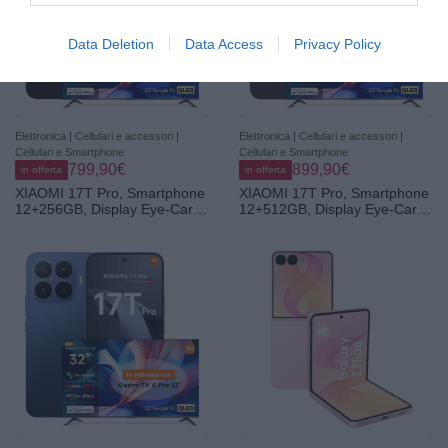
Data Deletion
Data Access
Privacy Policy
Elettronica
|
Cellulari e accessori
|
Elettronica
|
Cellulari e accessori
|
Cellulari e Smartphone
Cellulari e Smartphone
799,90€
899,90€
in offerta
in offerta
XIAOMI 17T Pro, Smartphone
XIAOMI 17T Pro, Smartphone
12+256GB, Display Eye-Care
12+512GB, Display Eye-Care
6,83" 144Hz, Batteria Silicio-
6,83" 144Hz, Batteria Silicio-
carbonio da 7000mAh (typ),
carbonio da 7000mAh (typ),
Teleobiettivo Leica 5x, 100W
Teleobiettivo Leica 5x, 100W
HyperCharge, Black, Garanzia
HyperCharge, Deep Violet,
3 anni TV A PRO 32
Garanzia 3 anni TV A PRO 32