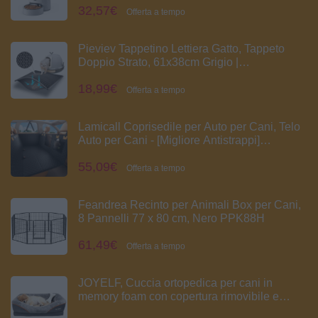
32,57€
Alimentazione Lenta (Bianco)
Offerta a tempo
Pieviev Tappetino Lettiera Gatto, Tappeto
Doppio Strato, 61x38cm Grigio |
impermeabile, tappetino raccoglie sabbia,
18,99€
tappeto con nido d'ape, antisabbia, sotto la
Offerta a tempo
lettiera, cat litter mat in EVA
Lamicall Coprisedile per Auto per Cani, Telo
Auto per Cani - [Migliore Antistrappi]
Impermeabile Antiscivolo e Antigraffio, con
55,09€
Finestra Visibile, Lavabile in Lavatrice, per
Offerta a tempo
SUV e Piccoli Furgoni, L
Feandrea Recinto per Animali Box per Cani,
8 Pannelli 77 x 80 cm, Nero PPK88H
61,49€
Offerta a tempo
JOYELF, Cuccia ortopedica per cani in
memory foam con copertura rimovibile e
lavabile, con giocattolo con sonaglio