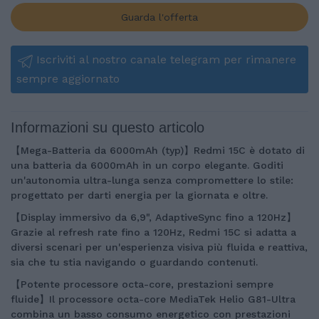
Guarda l'offerta
Iscriviti al nostro canale telegram per rimanere
sempre aggiornato
Informazioni su questo articolo
【Mega-Batteria da 6000mAh (typ)】Redmi 15C è dotato di
una batteria da 6000mAh in un corpo elegante. Goditi
un'autonomia ultra-lunga senza compromettere lo stile:
progettato per darti energia per la giornata e oltre.
【Display immersivo da 6,9", AdaptiveSync fino a 120Hz】
Grazie al refresh rate fino a 120Hz, Redmi 15C si adatta a
diversi scenari per un'esperienza visiva più fluida e reattiva,
sia che tu stia navigando o guardando contenuti.
【Potente processore octa-core, prestazioni sempre
fluide】Il processore octa-core MediaTek Helio G81-Ultra
combina un basso consumo energetico con prestazioni