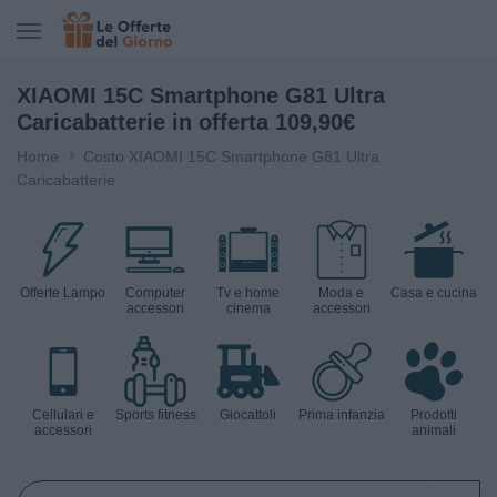
CERCA IN LE OFFERTE DEL GIORNO
XIAOMI 15C Smartphone G81 Ultra
Caricabatterie in offerta 109,90€
Home
Costo XIAOMI 15C Smartphone G81 Ultra
Caricabatterie
Offerte Lampo
Computer
Tv e home
Moda e
Casa e cucina
accessori
cinema
accessori
Cellulari e
Sports fitness
Giocattoli
Prima infanzia
Prodotti
accessori
animali