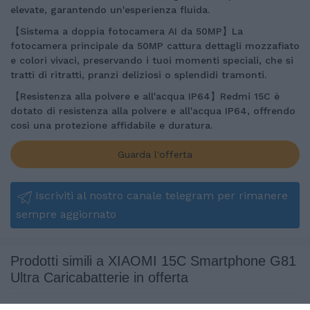
elevate, garantendo un'esperienza fluida.
【Sistema a doppia fotocamera AI da 50MP】La
fotocamera principale da 50MP cattura dettagli mozzafiato
e colori vivaci, preservando i tuoi momenti speciali, che si
tratti di ritratti, pranzi deliziosi o splendidi tramonti.
【Resistenza alla polvere e all'acqua IP64】Redmi 15C è
dotato di resistenza alla polvere e all'acqua IP64, offrendo
così una protezione affidabile e duratura.
Guarda l'offerta
Iscriviti al nostro canale telegram per rimanere
sempre aggiornato
Prodotti simili a XIAOMI 15C Smartphone G81
Ultra Caricabatterie in offerta