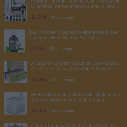
PetKing Premium Tosatrice Cani, Senza Fili,
Silenziosa, Kit Toelettatura | Lama in Titanio e
Ceramica, 6 Pettini 3-18mm, Ricaricabile, Set
24,74€
Completo
Offerta a tempo
Bau Cosmesi Shampoo Antiparassitario per
Cani con Olio di Neem e Aloe Vera,
Protezione 100% Naturale Contro Pulci e
17,95€
Zecche, Shampoo Antipulci per Cani e Gatti
Offerta a tempo
Delicato sulla Pelle
AiTodos® 600 pezzi Sacchetti Cane Cacca,
31x22cm, 5 Colori, 40 Rotoli | A Prova di
Perdite, Extra Spesso, Tinta Unita, Senza
10,60€
profumo, Facili da Staccare, Adatto a
Offerta a tempo
Dispenser, Viaggiare, Camminare
Fontanella per Gatti Senza Fili - Batteria con
Sensore di Movimento -2.6L Fontana
Automatico D'acqua Cani con Pila 3000mAh
18,94€
Ricaricabile Distributore Silenzioso
Offerta a tempo
Abbeveratoio - Dispenser Acqua Animali
Conlun Tappetino Lettiera Gatto 58x42cm,