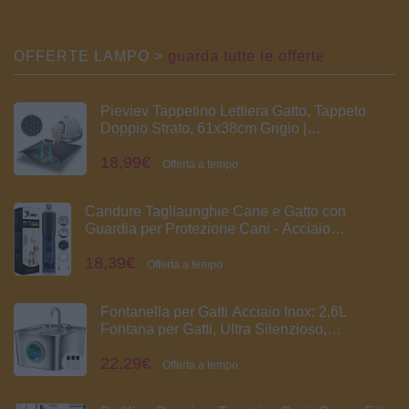
OFFERTE LAMPO >
guarda tutte le offerte
Pieviev Tappetino Lettiera Gatto, Tappeto
Doppio Strato, 61x38cm Grigio |
impermeabile, tappetino raccoglie sabbia,
18,99€
tappeto con nido d'ape, antisabbia, sotto la
Offerta a tempo
lettiera, cat litter mat in EVA
Candure Tagliaunghie Cane e Gatto con
Guardia per Protezione Cani - Acciaio
Inossidabile Tagliaunghie Gatto (Per Tutti, Blu
18,39€
Navy)
Offerta a tempo
Fontanella per Gatti Acciaio Inox: 2,6L
Fontana per Gatti, Ultra Silenzioso,
Quadruplo Filtrazione, Cavo Automatico
22,29€
Fontanella Gatto con Rubinetto 3 Filtri e 3
Offerta a tempo
Spugne LED, Facile da Pulire