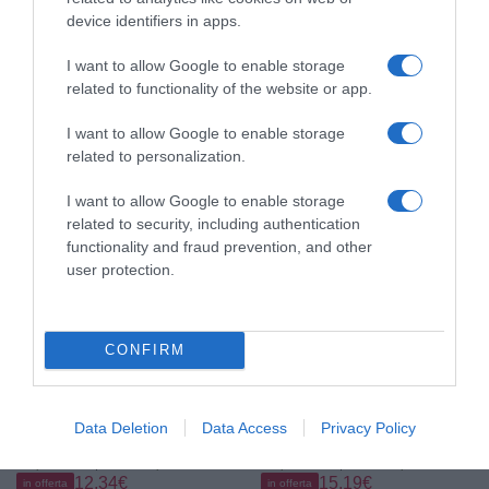
device identifiers in apps.
I want to allow Google to enable storage
related to functionality of the website or app.
Prodotti per animali domestici
|
Gatti
|
Prodotti per animali domestici
|
Gatti
|
Antiparassitari
|
Collari antiparassitari
Antiparassitari
|
Collari antiparassitari
I want to allow Google to enable storage
15,30€
12,91€
in offerta
in offerta
related to personalization.
Aquality Pets Collare
Collare Antiparassitario per
Antiparassitario Naturale,
Cani - 8 Mesi di Protezione
Collare Antiparassitario Per
contro Pulci, Zecche, Zanzare
I want to allow Google to enable storage
Cani, Adatto a Più Razze Di
e Acari - 65 cm Regolabile,
related to security, including authentication
Animali Domestici, Gatti e
Efficace e Sicuro 100%
functionality and fraud prevention, and other
Cani Universali
Naturali (1, ROSA, 72CM)
user protection.
CONFIRM
Data Deletion
Data Access
Privacy Policy
Prodotti per animali domestici
|
Gatti
|
Prodotti per animali domestici
|
Gatti
|
Antiparassitari
|
Collari antiparassitari
Antiparassitari
|
Collari antiparassitari
12,34€
15,19€
in offerta
in offerta