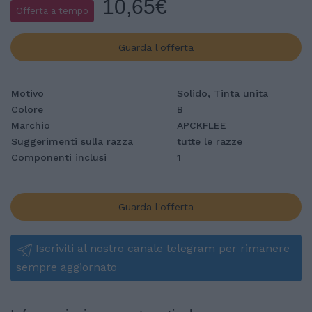
10,65€
Offerta a tempo
Guarda l'offerta
Motivo
Solido, Tinta unita
Colore
B
Marchio
APCKFLEE
Suggerimenti sulla razza
tutte le razze
Componenti inclusi
1
Guarda l'offerta
Iscriviti al nostro canale telegram per rimanere
sempre aggiornato