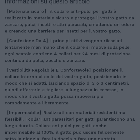
Informazioni su questo articolo
【Materiale sicuro】 il collare anti-pulci per gatti è
realizzato in materiale sicuro e protegge il vostro gatto da
zanzare, pulci, insetti e altri parassiti, emettendo un odore
e creando una barriera per insetti per il vostro gatto.
【Confezione Da 4】I principi attivi vengono rilasciati
lentamente man mano che il collare si muove sulla pelle,
ogni scatola contiene 4 collari per 24 mesi di protezione
continua da pulci, zecche e zanzare.
【Vestibilità Regolabile E Confortevole】posizionare il
collare intorno al collo del vostro gatto, posizionarlo in
modo che si adatti, lasciando spazio di 2 o 3 centimetri,
quindi afferrarlo e tagliare la lunghezza in eccesso, in
modo che il vostro gatto possa muoversi più
comodamente e liberamente.
【Impermeabile】Realizzati con materiali resistenti ma
flessibili, i collari antiparassitari per gatti garantiscono una
lunga durata. Collare antipulci per gatti anche
impermeabile al 100%, il gatto può uscire felicemente
sotto la pioggia, fare la doccia o fare una nuotata.