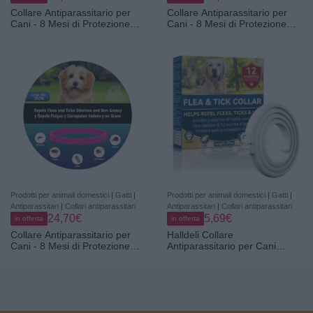
Collare Antiparassitario per
Collare Antiparassitario per
Cani - 8 Mesi di Protezione
Cani - 8 Mesi di Protezione
contro Pulci, Zecche, Zanzare
contro Pulci, Zecche, Zanzare
e Acari - 65 cm Regolabile,
e Acari - 65 cm Regolabile,
Efficace e Sicuro 100%
Efficace e Sicuro 100%
Naturali (1, GRIGIO
Naturali (1, ROSA, 38CM)
RINFORZATO, 56CM)
Prodotti per animali domestici
|
Gatti
|
Prodotti per animali domestici
|
Gatti
|
Antiparassitari
|
Collari antiparassitari
Antiparassitari
|
Collari antiparassitari
24,70€
5,69€
in offerta
in offerta
Collare Antiparassitario per
Halldeli Collare
Cani - 8 Mesi di Protezione
Antiparassitario per Cani
contro Pulci, Zecche, Zanzare
65 cm – per Cani di Tutte Le
e Acari - 65 cm Regolabile,
Taglie – Protezione Naturale
Efficace e Sicuro 100%
Contro Pulci, Zecche e Insetti
Naturali (2, ROSA, 38CM)
– Impermeabile, Regolabile –
Protezione Fino a 12 Mesi，W