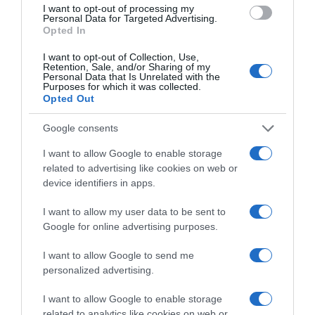
e Acari - 65 cm Regolabile,
e Acari - 65 cm Regolabile,
I want to opt-out of processing my
Efficace e Sicuro 100%
Efficace e Sicuro 100%
Personal Data for Targeted Advertising.
Naturali
Naturali (2, GRIGIO, 72CM)
Opted In
I want to opt-out of Collection, Use,
Retention, Sale, and/or Sharing of my
Personal Data that Is Unrelated with the
Purposes for which it was collected.
Opted Out
Google consents
I want to allow Google to enable storage
Prodotti per animali domestici
|
Gatti
|
Prodotti per animali domestici
|
Gatti
|
related to advertising like cookies on web or
Antiparassitari
|
Collari antiparassitari
Antiparassitari
|
Collari antiparassitari
12,34€
12,82€
in offerta
in offerta
device identifiers in apps.
Collare Antiparassitario per
Collare Antiparassitario per
Cani - 8 Mesi di Protezione
Cani - 8 Mesi di Protezione
I want to allow my user data to be sent to
contro Pulci, Zecche, Zanzare
contro Pulci, Zecche, Zanzare
Google for online advertising purposes.
e Acari - 65 cm Regolabile,
e Acari - 65 cm Regolabile,
Efficace e Sicuro 100%
Efficace e Sicuro 100%
Naturali (1, GRIGIO
Naturali (1, BIANCO, 65CM)
I want to allow Google to send me
RINFORZATO, 72CM)
personalized advertising.
I want to allow Google to enable storage
related to analytics like cookies on web or