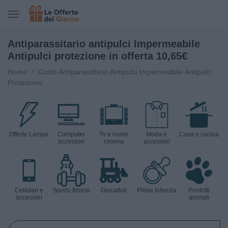
CERCA IN LE OFFERTE DEL GIORNO
Antiparassitario antipulci Impermeabile
Antipulci protezione in offerta 10,65€
Home
Costo Antiparassitario Antipulci Impermeabile Antipulci
Protezione
Offerte Lampo
Computer
Tv e home
Moda e
Casa e cucina
accessori
cinema
accessori
Cellulari e
Sports fitness
Giocattoli
Prima infanzia
Prodotti
accessori
animali