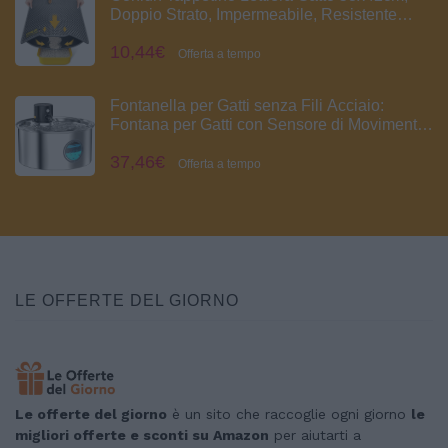
Doppio Strato, Impermeabile, Resistente
all'Uro, Lavabile, Antiscivolo Tappeto per
10,44€
Lettiera Gatto, Grigio
Offerta a tempo
Fontanella per Gatti senza Fili Acciaio:
Fontana per Gatti con Sensore di Movimento
- Fontanella per Cani a Batteria - 3.2L
37,46€
Abbeveratoio Gatto Automatico - Dispenser
Offerta a tempo
Acqua Animali - Distributore Acqua
LE OFFERTE DEL GIORNO
Le offerte del giorno
è un sito che raccoglie ogni giorno
le
migliori offerte e sconti su Amazon
per aiutarti a