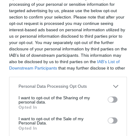
processing of your personal or sensitive information for
targeted advertising by us, please use the below opt-out
Prodotti per animali domestici
|
Gatti
|
Prodotti per animali domestici
|
Gatti
|
Antiparassitari
|
Collari antiparassitari
Antiparassitari
|
Collari antiparassitari
section to confirm your selection. Please note that after your
12,90€
23,75€
in offerta
in offerta
opt-out request is processed you may continue seeing
Collare Antiparassitario Per
Collare Antiparassitario per
interest-based ads based on personal information utilized by
Gatti 4 Pezzi, Impermeabile
Cani - 8 Mesi di Protezione
us or personal information disclosed to third parties prior to
Collare Antipulci e Zecche per
contro Pulci, Zecche, Zanzare
Gatti, Collari antipulci
e Acari - 65 cm Regolabile,
your opt-out. You may separately opt-out of the further
regolabili per gatti da 48 cm, 4
Efficace e Sicuro 100%
disclosure of your personal information by third parties on the
* 6 Mesi di Efficacia
Naturali (2, ROSA, 72CM)
IAB’s list of downstream participants. This information may
Protezione
also be disclosed by us to third parties on the
IAB’s List of
Downstream Participants
that may further disclose it to other
third parties.
Please note that this website/app uses one or more Google
Personal Data Processing Opt Outs
services and may gather and store information including but
not limited to your visit or usage behaviour. You may click to
I want to opt-out of the Sharing of my
personal data.
grant or deny consent to Google and its third-party tags to
Opted In
Prodotti per animali domestici
|
Gatti
|
Prodotti per animali domestici
|
Gatti
|
use your data for below specified purposes in below Google
Antiparassitari
|
Collari antiparassitari
Antiparassitari
|
Collari antiparassitari
12,82€
22,80€
consent section.
in offerta
in offerta
I want to opt-out of the Sale of my
Personal Data.
Collare Antiparassitario per
Collare Antiparassitario per
Opted In
Cani - 8 Mesi di Protezione
Cani - 8 Mesi di Protezione
contro Pulci, Zecche, Zanzare
contro Pulci, Zecche, Zanzare