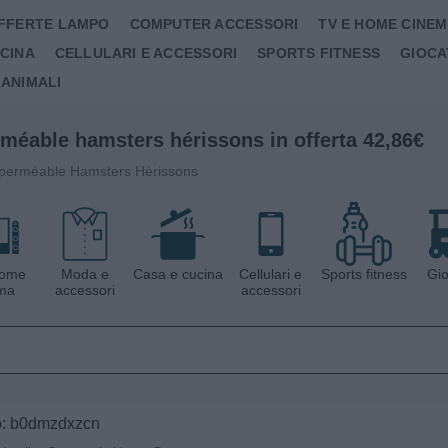
FFERTE LAMPO
COMPUTER ACCESSORI
TV E HOME CINE
UCINA
CELLULARI E ACCESSORI
SPORTS FITNESS
GIOCA
 ANIMALI
CERCA IN LE OFFERTE DEL GIORNO
méable hamsters hérissons in offerta 42,86€
mperméable Hamsters Hérissons
home
Moda e
Casa e cucina
Cellulari e
Sports fitness
Gio
ma
accessori
accessori
to: b0dmzdxzcn