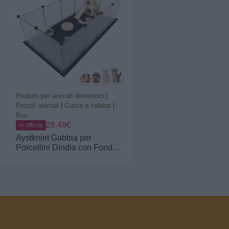
Prodotti per animali domestici
|
Piccoli animali
|
Cucce e habitat
|
Box
28,49€
in offerta
Aystkniet Gabbia per
Porcellini Dindia con Fondo
Impermeabile, 122 cm x 60
cm x 40 cm, Recinto per
Piccoli Animali, Barriera per
Animali Domestici per Interno
ed Esterno (Transparent)