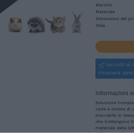
Marchio
Materiale
Dimensioni del pr
Stile
Iscriviti a
rimanere sem
Informazioni s
Soluzione Completa
cavie è dotata di
staccabile in tess
che trattengono in
materiale della le