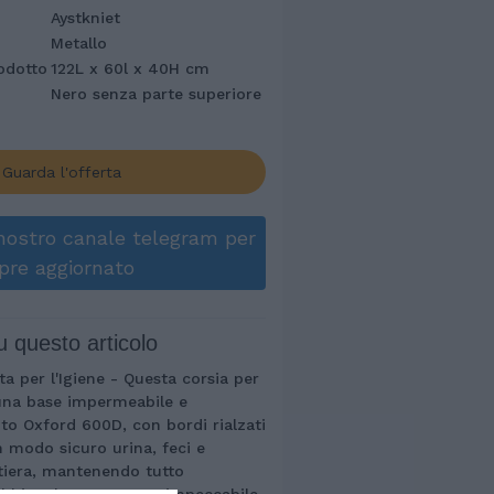
Aystkniet
Metallo
odotto
122L x 60l x 40H cm
Nero senza parte superiore
Guarda l'offerta
l nostro canale telegram per
pre aggiornato
u questo articolo
 per l'Igiene - Questa corsia per
 una base impermeabile e
uto Oxford 600D, con bordi rialzati
 modo sicuro urina, feci e
ttiera, mantenendo tutto