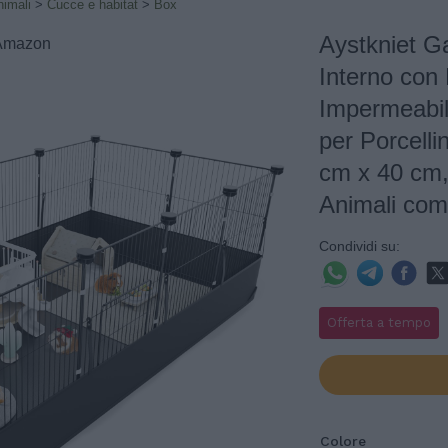
nimali
>
Cucce e habitat
>
Box
Aystkniet G
: Amazon
Interno con
Impermeabil
per Porcelli
cm x 40 cm, 
Animali com
Condividi su:
Offerta a tempo
Colore