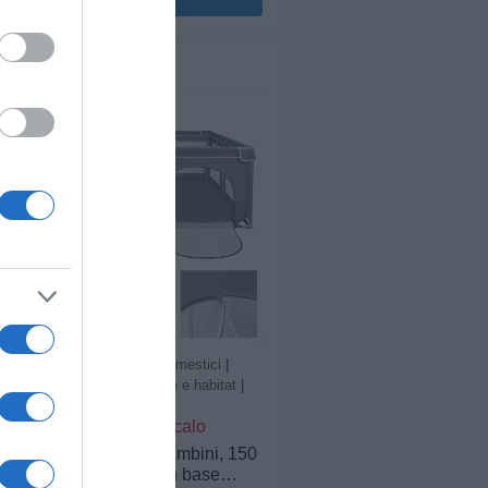
ce e Rapido - Godetevi
tuitiva e veloce: basta collegare i
elli metallici rotondi e la gabbia
a
nta in pochi minuti. Nessun
r i Vostri Piccoli Animali- Gli 8
frono uno spazio ampio per la
piccoli animali. Voi proprietari
alla fantasia per organizzare ogni
 in modo diverso. Questo prodotto
sere utilizzato anche come recinto
ini d'India, ricci o furetti. Se
tini più grandi o non ne avete
 del recinto può essere
ificata.
Prodotti per animali domestici
|
Piccoli animali
|
Cucce e habitat
|
Box
prezzo in calo
in offerta
ACXIN Box per bambini, 150
x 180 x 68 cm, con base