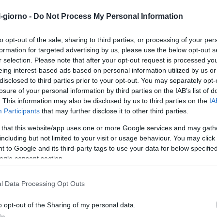
all'interno della g
Realizzata in mater
l-giorno -
Do Not Process My Personal Information
asciugatura, è l'ac
animali che desi
to opt-out of the sale, sharing to third parties, or processing of your per
ordinato, fresco e 
formation for targeted advertising by us, please use the below opt-out s
Qualità Superiore 
r selection. Please note that after your opt-out request is processed y
piccoli animali è r
eing interest-based ads based on personal information utilized by us or
con rivestimento 
disclosed to third parties prior to your opt-out. You may separately opt-
durata e robustezz
losure of your personal information by third parties on the IAB’s list of
distanza di circa 1
. This information may also be disclosed by us to third parties on the
IA
vostri piccoli anim
Participants
that may further disclose it to other third parties.
rimanere incastrat
accesso facile e c
 that this website/app uses one or more Google services and may gath
including but not limited to your visit or usage behaviour. You may click 
Costruzione Solida
 to Google and its third-party tags to use your data for below specifi
tripla rinforzatura
ogle consent section.
cinghie, questo rec
dalla base alla s
sicurezza e stabili
l Data Processing Opt Outs
stare tranquilli: i
Iscriviti a
all'interno dello s
o opt-out of the Sharing of my personal data.
rimanere sem
In