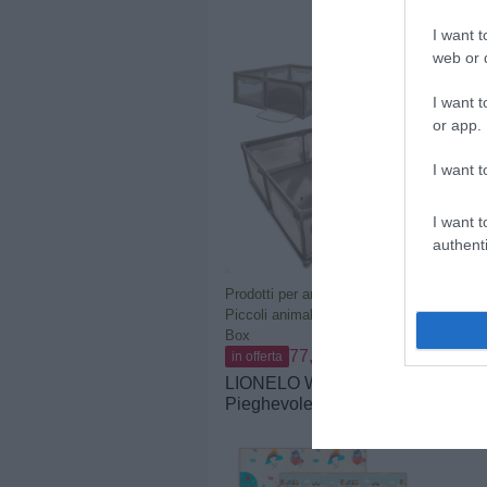
animali, gabbia per piccoli
animali, uso interno ed
I want t
esterno, adatto per conigli,
web or d
maiali olandesi,
criceti(43x32CM 12pezzi)
I want t
or app.
I want t
I want t
authenti
Prodotti per animali domestici
|
Piccoli animali
|
Cucce e habitat
|
Box
77,89€
in offerta
LIONELO WILLOW XL Box
Pieghevole Per Bambini, 0-
48 Mesi, Ampio Spazio 187
Cm x 207 Cm x 68 Cm, Box
Per Neonati in Rete
Traspirante, 2 Ingressi