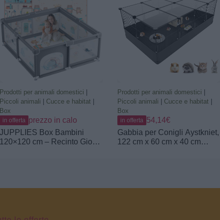
Pareti realizzate in rete
trasparente
Prodotti per animali domestici
|
Prodotti per animali domestici
|
Piccoli animali
|
Cucce e habitat
|
Piccoli animali
|
Cucce e habitat
|
Box
Box
prezzo in calo
54,14€
in offerta
in offerta
JUPPLIES Box Bambini
Gabbia per Conigli Aystkniet,
120×120 cm – Recinto Gioco
122 cm x 60 cm x 40 cm
per Neonato 6-24 Mesi, Rete
Recinto per Porcellini D’India
Traspirante 360°, Struttura
con Copertura Superiore e
Antiscivolo e Robusta, Facile
Fondo Impermeabile, Spazio
da Montare (Grigio con
per Piccoli Animali Come
fantasia + tappeto)
Criceti, Tartarughe, Ricci
tte le offerte