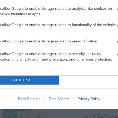
cm con Base Antiscivolo e
piccoli animali, recinto per
Rete Traspirante, Stabile
animali domestici con porta,
o allow Google to enable storage related to analytics like cookies on
Barriera di Protezione e
gabbie per porcellini d'India,
evice identifiers in apps.
Centro Attività per Bambini,
recinto in filo metallico
Grigio
portatile per interni ed esterni
o allow Google to enable storage related to functionality of the website
(43x32 24 pezzi)
o allow Google to enable storage related to personalization.
o allow Google to enable storage related to security, including
cation functionality and fraud prevention, and other user protection.
Prodotti per animali domestici
|
Prodotti per animali domestici
|
Piccoli animali
|
Cucce e habitat
|
Piccoli animali
|
Cucce e habitat
|
CONFIRM
Box
Box
72,99€
81,22€
in offerta
in offerta
Lionelo BONNIE Box
Lertantri Box Bambini
bambini pieghevole
150x150cm, Box Neonato
Data Deletion
Data Access
Privacy Policy
100x100cm dalla nascita fino
con Materassino, Recinto
15kg con materasso Lettino
Neonato con Rete
per neonati da viaggio senza
Traspirante, Baby Park con 4
spigoli vivi Entrata laterale
Pezzi Anelli