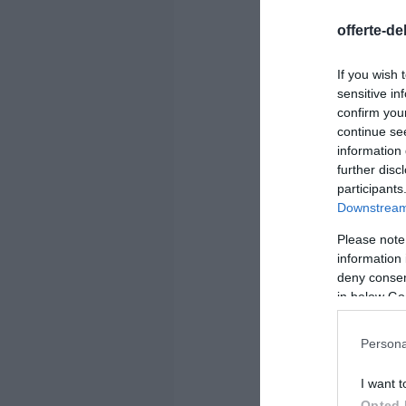
offerte-de
If you wish 
sensitive in
confirm you
continue se
information 
further disc
participants
Downstream 
Please note
information 
deny consent
in below Go
Persona
I want t
Opted 