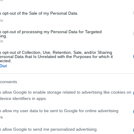
Montaggio Sempli
un'installazione in
o opt-out of the Sale of my Personal Data.
connettori ai pann
 doublure imperméable hamsters hérissons in offert
per cavie sarà pro
In
attrezzo richiesto!
to opt-out of processing my Personal Data for Targeted
Personalizzabile pe
ing.
In
piedi quadrati of
maggior parte dei 
o opt-out of Collection, Use, Retention, Sale, and/or Sharing
potete dare sfogo 
ersonal Data that Is Unrelated with the Purposes for which it
area della gabbia
lected.
Out
brevettato può es
per conigli, porcell
disponete di tappe
consents
bisogno, la forma
ulteriormente mod
o allow Google to enable storage related to advertising like cookies on
evice identifiers in apps.
Prodotti per animali domestici
|
Piccoli animali
|
Cucce e habitat
|
Prodotti per animali domestici
|
o allow my user data to be sent to Google for online advertising
Box
Piccoli animali
|
Cucce e habitat
|
prezzo in calo
s.
Box
in offerta
31,34€
in offerta
ACXIN Box per Bambini, Box
to allow Google to send me personalized advertising.
per Passeggino 180x200x68
LANGXUN Recinto per