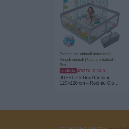
Laterali con Zip (Beige,
207x187cm)
Prodotti per animali domestici
|
Piccoli animali
|
Cucce e habitat
|
Box
prezzo in calo
in offerta
JUPPLIES Box Bambini
120×120 cm – Recinto Gioco
per Neonato 6-24 Mesi, Rete
Traspirante 360°, Struttura
Antiscivolo e Robusta, Facile
da Montare (Grigio con
tappeto + palline + borsa per
il trasporto)
OFFERTE LAMPO >
guarda tu