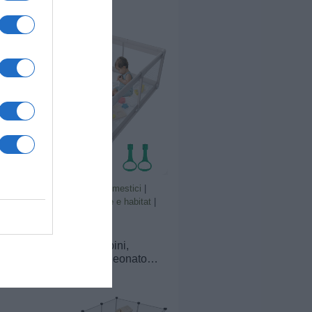
antiscivolo e rete traspirante,
stabile griglia di
intercettazione per bambini,
grigio
Prodotti per animali domestici
|
Piccoli animali
|
Cucce e habitat
|
Box
99,99€
in offerta
Cafolatt Box Bambini,
120x120cm Box Neonato
adatto Per Appartamenti,
Recinto Bambini Con
Tappeto 120cm Materassino,
2 Maniglie