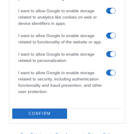
Assorbe l'umidità | Formato 10
L
I want to allow Google to enable storage
related to analytics like cookies on web or
device identifiers in apps.
I want to allow Google to enable storage
related to functionality of the website or app.
I want to allow Google to enable storage
Prodotti per animali domestici
|
Gatti
|
Prodotti per animali domestici
|
Gatti
|
related to personalization.
Lettiere e accessori
|
Sabbia e lettiere
Lettiere e accessori
|
Sabbia e lettiere
41,99€
10,99€
in offerta
in offerta
I want to allow Google to enable storage
PETKIT 5 in 1 Lettiera per
Croci Lettiera Eco Clean 10 L
related to security, including authentication
Gatti Mista - Confezione da 4,
- Lettiera Gatti agglomerante,
Lavabile, Inodore, Carbone
Biodegradabile si getta nel
functionality and fraud prevention, and other
Attivo, Ultra Assorbente e ad
WC, 100% vegetale, Sabbia
user protection.
Asciugatura Rapida(quattro
Antiodore di lunga durata
borse)
CONFIRM