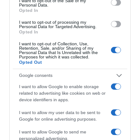
I want to opt-out of the Sale of my
Lettiere e accessori
|
Sabbia e lettiere
Lettiere e accessori
|
Sabbia e lettiere
Personal Data.
66,48€
25,64€
Opted In
in offerta
in offerta
Confezione da 2 lettiere per
BUNMO Sacchetti per
gatti in acciaio inox con lati alti
Escrementi per Gatti,
I want to opt-out of processing my
Personal Data for Targeted Advertising.
- Vaschetta per gatti in
compatibili con PURA Max,
Opted In
metallo, grande lettiera per
PURA Max 2 e PURA X, 5
interni, non assorbe mai gli
Rotoli*20 (100 Pezzi), 55 x 30
odori, forniture per toilette per
cm
I want to opt-out of Collection, Use,
animali domestici
Retention, Sale, and/or Sharing of my
Personal Data that Is Unrelated with the
Purposes for which it was collected.
Opted Out
Google consents
I want to allow Google to enable storage
related to advertising like cookies on web or
Prodotti per animali domestici
|
Gatti
|
device identifiers in apps.
Prodotti per animali domestici
|
Gatti
|
Lettiere e accessori
|
Sabbia e lettiere
Lettiere e accessori
|
Sabbia e lettiere
31,19€
in offerta
6,74€
in offerta
I want to allow my user data to be sent to
Ever Clean lettiera per gatti
Sanicat - Lettiera per gatti
Google for online advertising purposes.
profumata Multiple Cat 20 litri
agglomerante al Sapone di
Marsiglia | A base di minerali
I want to allow Google to send me
naturali per garantire il
controllo dei cattivi odori |
personalized advertising.