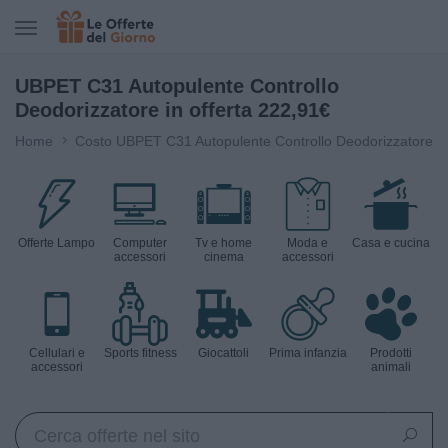
CERCA IN LE OFFERTE DEL GIORNO
UBPET C31 Autopulente Controllo
Deodorizzatore in offerta 222,91€
Home
Costo UBPET C31 Autopulente Controllo Deodorizzatore
Offerte Lampo
Computer
Tv e home
Moda e
Casa e cucina
accessori
cinema
accessori
Cellulari e
Sports fitness
Giocattoli
Prima infanzia
Prodotti
accessori
animali