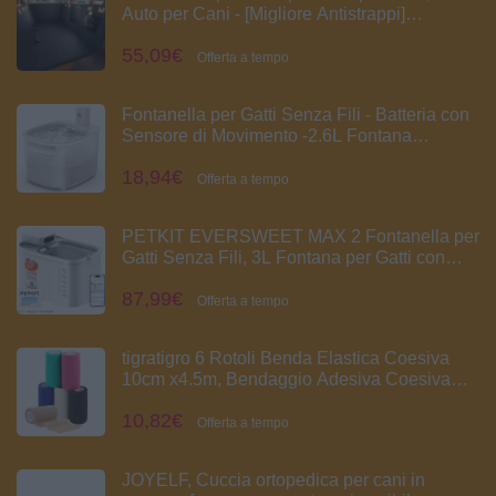
Auto per Cani - [Migliore Antistrappi]
Impermeabile Antiscivolo e Antigraffio, con
55,09€
Finestra Visibile, Lavabile in Lavatrice, per
Offerta a tempo
SUV e Piccoli Furgoni, L
Fontanella per Gatti Senza Fili - Batteria con
Sensore di Movimento -2.6L Fontana
Automatico D'acqua Cani con Pila 3000mAh
18,94€
Ricaricabile Distributore Silenzioso
Offerta a tempo
Abbeveratoio - Dispenser Acqua Animali
PETKIT EVERSWEET MAX 2 Fontanella per
Gatti Senza Fili, 3L Fontana per Gatti con
Sensore, Lavabile in Lavastoviglie, 25dB
87,99€
Ultra Silenziosa, Controllo App Intelligente,
Offerta a tempo
5000 mAh Grande Autonomia
tigratigro 6 Rotoli Benda Elastica Coesiva
10cm x4.5m, Bendaggio Adesiva Coesiva
Nastro Bendaggio Sportivo Non Tessuto
10,82€
Autoadesivo Benda Salvapelle Fasciature
Offerta a tempo
per Mani, Piedi, Ginocchia
JOYELF, Cuccia ortopedica per cani in