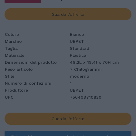
Guarda l'offerta
Colore
Bianco
Marchio
UBPET
Taglia
Standard
Materiale
Plastica
Dimensioni del prodotto
48,2L x 19,4l x 70H cm
Peso articolo
7 Chilogrammi
Stile
moderno
Numero di confezioni
1
Produttore
UBPET
UPC
756499710820
Guarda l'offerta