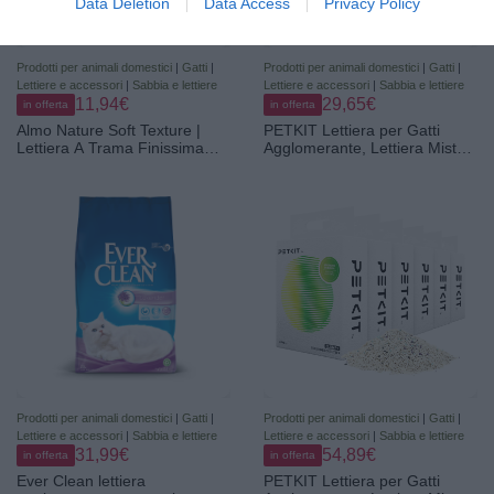
Data Deletion
Data Access
Privacy Policy
Prodotti per animali domestici
|
Gatti
|
Prodotti per animali domestici
|
Gatti
|
Lettiere e accessori
|
Sabbia e lettiere
Lettiere e accessori
|
Sabbia e lettiere
11,94€
29,65€
in offerta
in offerta
Almo Nature Soft Texture |
PETKIT Lettiera per Gatti
Lettiera A Trama Finissima
Agglomerante, Lettiera Mista
Per Gatti, 100% Vegetale,
Tofu Bentonite per
Certificata Biodegradabile e
Gatti,Risciacquabile,Super
Compostabile | Agglomerante
Assorbente,Elimina Gli Odori e
| Copre gli Odori | Compatibile
la Polvere(2.4kg×3
con Robot – 4.54Kg
Confezioni), 7.2KG
Prodotti per animali domestici
|
Gatti
|
Prodotti per animali domestici
|
Gatti
|
Lettiere e accessori
|
Sabbia e lettiere
Lettiere e accessori
|
Sabbia e lettiere
31,99€
54,89€
in offerta
in offerta
Ever Clean lettiera
PETKIT Lettiera per Gatti