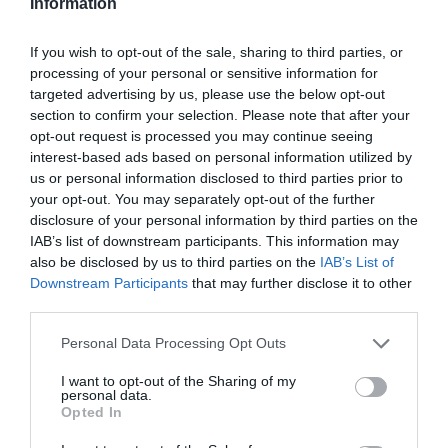
Information
La distanza di 12 mm tra i rastrelli garantisce un'ampia
compatibilità con la maggior parte dei tipi di lettiera
agglomerante come lettiera in bentonite, minerale e di
If you wish to opt-out of the sale, sharing to third parties, or
manioca (non adatta a lettiere a bastoncini lunghi). Questa
processing of your personal or sensitive information for
lettiera autopulente per gatti dispone inoltre di un
targeted advertising by us, please use the below opt-out
neutralizzatore di odori integrato con gel profumato
section to confirm your selection. Please note that after your
Prodotti per animali domestici
|
Gatti
|
Prodotti per animali domestici
|
Gatti
|
sostituibile, che minimizza efficacemente gli odori
opt-out request is processed you may continue seeing
Lettiere e accessori
|
Sabbia e lettiere
Lettiere e accessori
|
Sabbia e lettiere
sgradevoli e assicura un ambiente sempre fresco.
interest-based ads based on personal information utilized by
63,64€
350,24€
in offerta
in offerta
us or personal information disclosed to third parties prior to
PETKIT Lettiera per Gatti
UBPET XXXL Lettiera Gatto
your opt-out. You may separately opt-out of the further
Crystal, Lettiera per Gatti non
Autopulente, 106L-Lettiera
Agglomerante, Compatibile
Autopulente per Gatti con
disclosure of your personal information by third parties on the
con PUROBOT CRYSTAL
Controllo App,
IAB’s list of downstream participants. This information may
DUO, Eliminazione Multi-
Deodorizzatore, Grande
also be disclosed by us to third parties on the
IAB’s List of
odore, Antipolvere, Leggera e
Capacità, Lettiera Automatica
Pronta, Ricambio Diretto, 4
per Più Gatti
Downstream Participants
that may further disclose it to other
Sacchi
third parties.
Please note that this website/app uses one or more Google
Personal Data Processing Opt Outs
services and may gather and store information including but
not limited to your visit or usage behaviour. You may click to
I want to opt-out of the Sharing of my
personal data.
grant or deny consent to Google and its third-party tags to
Opted In
use your data for below specified purposes in below Google
consent section.
Prodotti per animali domestici
|
Gatti
|
Prodotti per animali domestici
|
Gatti
|