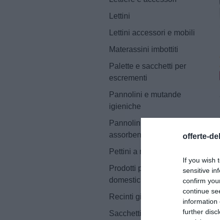
Lettini
Lettini accessori e mobili
Materassini imbottiti
Palette e sacchetti per
escrementi
Pannolini e mutande
igieniche
Pannolini e tappetini
assorbenti
offerte-de
Pettini a rastrello
If you wish 
Prodotti per animali
sensitive in
domestici
confirm you
continue se
Recinti gioco
information 
further disc
Sacchetti