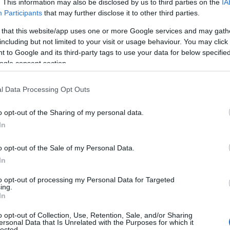
. This information may also be disclosed by us to third parties on the
IA
Prodotti per animali domestici
|
Cani
Participants
that may further disclose it to other third parties.
|
Trasportini e accessori da viaggio
|
Accessori da viaggio
|
Fodere per
Prodotti per animali domestici
|
Cani
 that this website/app uses one or more Google services and may gath
sedili
|
Accessori per toilette
|
Cura delle
including but not limited to your visit or usage behaviour. You may click 
55,09€
in offerta
unghie
 to Google and its third-party tags to use your data for below specifi
18,39€
in offerta
Lamicall Coprisedile per Auto
ogle consent section.
per Cani, Telo Auto per Cani -
Candure Tagliaunghie Cane
[Migliore Antistrappi]
e Gatto con Guardia per
Impermeabile Antiscivolo e
Protezione Cani - Acciaio
l Data Processing Opt Outs
Antigraffio, con Finestra
Inossidabile Tagliaunghie
Visibile, Lavabile in
Gatto (Per Tutti, Blu Navy)
o opt-out of the Sharing of my personal data.
Lavatrice, per SUV e Piccoli
In
Furgoni, L
o opt-out of the Sale of my Personal Data.
In
to opt-out of processing my Personal Data for Targeted
ing.
In
o opt-out of Collection, Use, Retention, Sale, and/or Sharing
Prodotti per animali domestici
|
Cani
Prodotti per animali domestici
|
Cani
ersonal Data that Is Unrelated with the Purposes for which it
|
Lettiere e accessori
|
Pannolini e
|
Cucce gabbiette e recinzioni
|
lected.