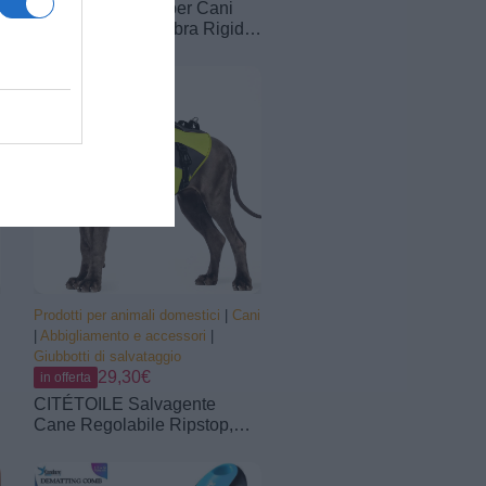
Coprisedile Auto per Cani
con Pannello di Fibra Rigido-
Più spazio, Grigio | Telo Auto
Per Cani, Impermeabile, Per
Auto Durevole, Telo Auto Per
Cani Usato in Tutte le Auto
Prodotti per animali domestici
|
Cani
|
Abbigliamento e accessori
|
Giubbotti di salvataggio
29,30€
in offerta
CITÉTOILE Salvagente
Cane Regolabile Ripstop,
Giubbotto di Salvataggio per
Cani, con Maniglia e Strisce