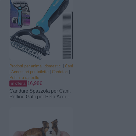
Riflettenti, per Gli Sport
Acquatici, Dog Life Jecket,
Verde, XL
Prodotti per animali domestici
|
Cani
|
Accessori per toilette
|
Cardatori
|
Pettini a rastrello
16,98€
in offerta
Candure Spazzola per Cani,
Pettine Gatti per Pelo Acciaio
Inossidabile 17+9 Doppia
Faccia Strumento di
Deshedding Animali per
Cane Pelo Lungo, Medio e
Corto (Blu)