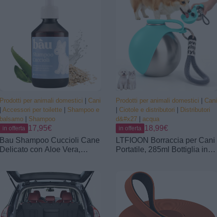
Cani Taglia Grande, Letto per
Libere, Tasca con Cerniera,
Cani,Grigio
Cinghia Regolabile, Azzurro,
S
Prodotti per animali domestici
|
Cani
Prodotti per animali domestici
|
Cani
|
Accessori per toilette
|
Shampoo e
|
Ciotole e distributori
|
Distributori
balsamo
|
Shampoo
d&#x27
|
acqua
17,95€
18,99€
in offerta
in offerta
Bau Shampoo Cuccioli Cane
LTFIOON Borraccia per Cani
Delicato con Aloe Vera,
Portatile, 285ml Bottiglia in
Avena e Pantenolo –
Acciaio Inox per Cani,
Shampoo Cane Pelle
Borraccia Anti-perdite con
Sensibile, Detergente
Ciotola Pieghevole in
Idratante e Lenitivo per
Silicone, Borraccia da
Cuccioli, Pelo Morbido e
Viaggio per Dog per
Lucente – Shampoo Naturale
Passeggiate, Viaggi
per Cani