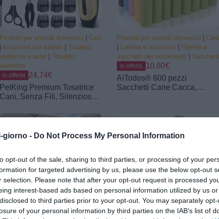
Prodotti per animali domestici
|
Cani
Prodotti per animali domestici
|
Cani
|
Accessori per toilette
|
Tosatrici
|
Lettiere e accessori
|
Palette e
elettriche e lame
|
Tosatrici
sacchetti per escrementi
|
Sacchetti
10,60€
elettriche
in offerta
24,74€
in offerta
AiTodos® 600 pezzi
PetKing Premium Tosatrice
Sacchetti Cane Cacca,
Cani, Senza Fili, Silenziosa,
31x22cm, 5 Colori, 40 Rotoli |
Kit Toelettatura | Lama in
A Prova di Perdite, Extra
Titanio e Ceramica, 6 Pettini
Spesso, Tinta Unita, Senza
3-18mm, Ricaricabile, Set
profumo, Facili da Staccare,
Completo
Adatto a Dispenser,
l-giorno -
Do Not Process My Personal Information
Viaggiare, Camminare
to opt-out of the sale, sharing to third parties, or processing of your per
formation for targeted advertising by us, please use the below opt-out s
r selection. Please note that after your opt-out request is processed y
eing interest-based ads based on personal information utilized by us or
disclosed to third parties prior to your opt-out. You may separately opt-
losure of your personal information by third parties on the IAB’s list of