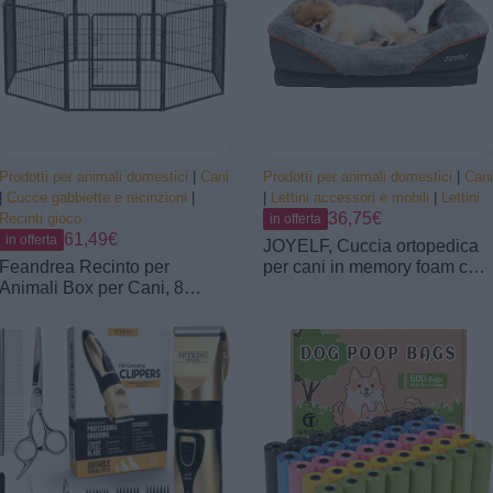
Incontinenti
Prodotti per animali domestici
|
Cani
Prodotti per animali domestici
|
Cani
|
Cucce gabbiette e recinzioni
|
|
Lettini accessori e mobili
|
Lettini
36,75€
Recinti gioco
in offerta
61,49€
in offerta
JOYELF, Cuccia ortopedica
Feandrea Recinto per
per cani in memory foam con
Animali Box per Cani, 8
copertura rimovibile e
Pannelli 77 x 80 cm, Nero
lavabile, con giocattolo con
PPK88H
sonaglio