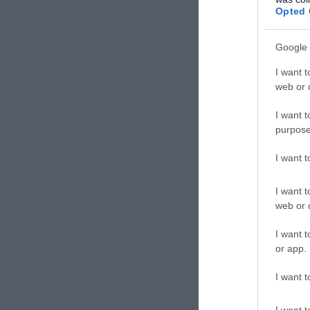
Opted 
Google 
I want t
web or d
I want t
purpose
I want 
I want t
web or d
I want t
or app.
I want t
I want t