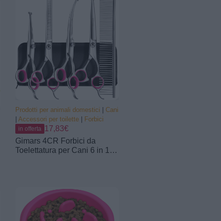
Prodotti per animali domestici
|
Cani
|
Accessori per toilette
|
Forbici
17,83€
in offerta
Gimars 4CR Forbici da
Toelettatura per Cani 6 in 1 in
Acciaio Inossidabile con
Punta Rotonda di Sicurezza,
Forbici da Toelettatura per
Cani, Gatti