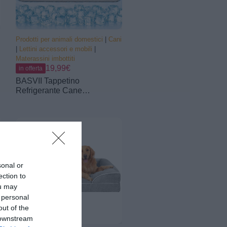
Prodotti per animali domestici
|
Cani
|
Lettini accessori e mobili
|
Materassini imbottiti
19,99€
in offerta
BASVII Tappetino
Refrigerante Cane
100x70cm, Tappetino
Rinfrescante per Cani Gatti
Senza Gel, Cuccia
Refrigerante Lavabile,
Tappetino Refrigerante per
Cani per Estate in Casa,
Giardino, Auto o Cuccia
sonal or
ection to
ou may
 personal
out of the
 downstream