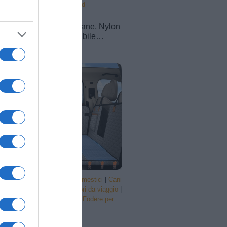
Collari
|
Collari standard
11,39€
in offerta
AUAUY Collare Cane, Nylon
Riflettente, Regolabile
Collari, Doppia D, Nero-L |
Fibbia Staccabile, Morbido e
Imbottito, per Cani di Taglia,
Piccola, Media, Grande
Prodotti per animali domestici
|
Cani
|
Trasportini e accessori da viaggio
|
Accessori da viaggio
|
Fodere per
sedili
58,89€
in offerta