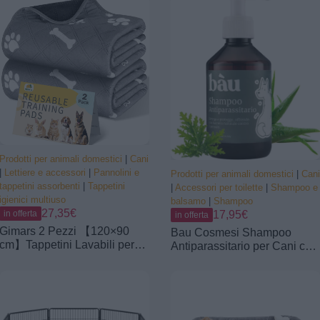
Prodotti per animali domestici
|
Cani
|
Lettiere e accessori
|
Pannolini e
Prodotti per animali domestici
|
Cani
tappetini assorbenti
|
Tappetini
|
Accessori per toilette
|
Shampoo e
igienici multiuso
balsamo
|
Shampoo
27,35€
in offerta
17,95€
in offerta
Gimars 2 Pezzi 【120×90
Bau Cosmesi Shampoo
cm】Tappetini Lavabili per
Antiparassitario per Cani con
Cani, Tappetino per
Olio di Neem e Aloe Vera,
Addestramento Riutilizzabile,
Protezione 100% Naturale
Assorbente, Antiscivolo e A
Contro Pulci e Zecche,
Prova di Perdite, Ideale per
Shampoo Antipulci per Cani
Cuccioli, Cani Anziani o
e Gatti Delicato sulla Pelle