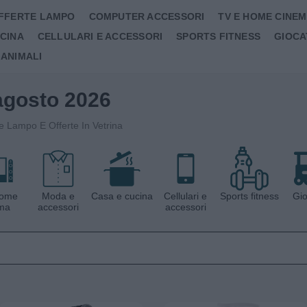
FFERTE LAMPO
COMPUTER ACCESSORI
TV E HOME CINE
UCINA
CELLULARI E ACCESSORI
SPORTS FITNESS
GIOCA
 ANIMALI
CERCA IN LE OFFERTE DEL GIORNO
 agosto 2026
te Lampo E Offerte In Vetrina
home
Moda e
Casa e cucina
Cellulari e
Sports fitness
Gio
ma
accessori
accessori