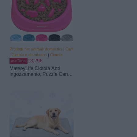
Prodotti per animali domestici
|
Cani
|
Ciotole e distributori
|
Ciotole
13,29€
in offerta
MateeyLife Ciotola Anti
Ingozzamento, Puzzle Cane
Anti Ingozzamento
Antiscivolo, Ciotola per Cani
di Taglia Piccola e Media
(Rosa 15,24 cm)