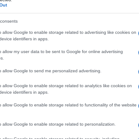
tappetini assorbenti
|
Pannolini e
Out
Recinti gioco
mutande igieniche
21,84€
in offerta
19,94€
in offerta
LANGXUN Recinto per
consents
Flying Paws Pannolini Cane
piccoli animali, recinto per
USA e Getta Femmina con
animali domestici con porta,
o allow Google to enable storage related to advertising like cookies on
Elastico in Vita， XS-15 |
gabbie per porcellini d'India,
evice identifiers in apps.
Super assorbenti，Prova di
recinto in filo metallico
Perdite，Disponibili in varie
portatile per interni ed esterni
o allow my user data to be sent to Google for online advertising
misure，Completamente
(30x38 12 pezzi)
Avvolti,Elastico in Vita
s.
to allow Google to send me personalized advertising.
o allow Google to enable storage related to analytics like cookies on
evice identifiers in apps.
o allow Google to enable storage related to functionality of the website
Prodotti per animali domestici
|
Cani
Prodotti per animali domestici
|
Cani
|
Accessori per toilette
|
Tosatrici
|
Ciotole e distributori
|
Distributori
elettriche e lame
|
Lame di ricambio
automatici di cibo
o allow Google to enable storage related to personalization.
25,96€
77,16€
in offerta
in offerta
Confezione da 3 lame in
PUPPY KITTY Distributore
o allow Google to enable storage related to security, including