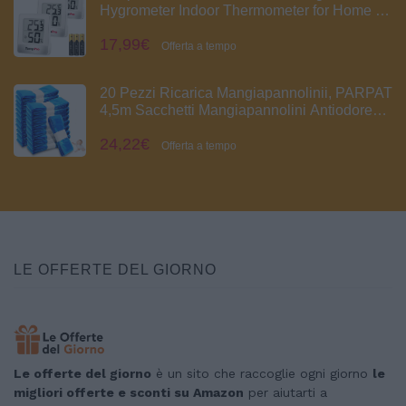
Hygrometer Indoor Thermometer for Home |
Atmosphere Thermometer, Temperature &
17,99€
Humidity Monitor, for Home Office Comfort
Offerta a tempo
Reptile Thermometer Precedentemente
ThermoPro
20 Pezzi Ricarica Mangiapannolinii, PARPAT
4,5m Sacchetti Mangiapannolini Antiodore
Inodore Addensata Buste Ricarica Mangia
24,22€
Pannolini, Twist & Click
Offerta a tempo
LE OFFERTE DEL GIORNO
Le offerte del giorno
è un sito che raccoglie ogni giorno
le
migliori offerte e sconti su Amazon
per aiutarti a