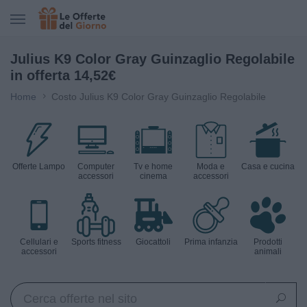
CERCA IN LE OFFERTE DEL GIORNO
Julius K9 Color Gray Guinzaglio Regolabile
in offerta 14,52€
Home
Costo Julius K9 Color Gray Guinzaglio Regolabile
Offerte Lampo
Computer
Tv e home
Moda e
Casa e cucina
accessori
cinema
accessori
Cellulari e
Sports fitness
Giocattoli
Prima infanzia
Prodotti
accessori
animali