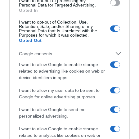
I want to opt-out of processing my
Personal Data for Targeted Advertising.
Opted In
I want to opt-out of Collection, Use,
Retention, Sale, and/or Sharing of my
Prodotti per animali domestici
|
Cani
|
Personal Data that Is Unrelated with the
Collari imbracature e guinzagli
|
Purposes for which it was collected.
Guinzagli
|
Guinzagli base
Opted Out
8,99€
in offerta
Prodotti per animali domestici
|
Cani
|
Julius-K9 Color & Gray Super
Collari imbracature e guinzagli
|
Google consents
Presa Guinzaglio Senza
Guinzagli
|
Guinzagli base
Manico, 20 mm x 2 m, Nero
18,23€
in offerta
I want to allow Google to enable storage
Julius-K9 Color & Gray
related to advertising like cookies on web or
Guinzaglio Regolabile, 20 mm
device identifiers in apps.
x 2.2 m, Rosso
I want to allow my user data to be sent to
Google for online advertising purposes.
I want to allow Google to send me
personalized advertising.
I want to allow Google to enable storage
related to analytics like cookies on web or