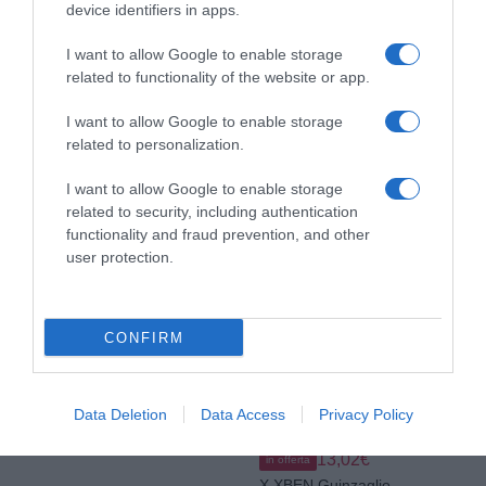
device identifiers in apps.
Prodotti per animali domestici
|
Cani
|
Prodotti per animali domestici
|
Cani
|
I want to allow Google to enable storage
Collari imbracature e guinzagli
|
Collari imbracature e guinzagli
|
related to functionality of the website or app.
Guinzagli
|
Guinzagli base
Guinzagli
|
Guinzagli base
16,63€
12,82€
in offerta
in offerta
I want to allow Google to enable storage
Laisse TRIXIE Soft Rope - S–
TRIXIE Ramal Cavo, S–M,
XL: 1m - ø 10 mm - Rouge et
2,00 m/ø 12 mm,
related to personalization.
creme
Salvia/Sabbia
I want to allow Google to enable storage
related to security, including authentication
functionality and fraud prevention, and other
user protection.
Prodotti per animali domestici
|
Cani
|
Collari imbracature e guinzagli
|
Guinzagli
|
Guinzagli base
CONFIRM
29,51€
in offerta
Trixie 19003 Rustic -
Guinzaglio in Pelle grassa, L -
XL: 2,00 m/25 mm, Marrone
Prodotti per animali domestici
|
Cani
|
Data Deletion
Data Access
Privacy Policy
Scuro
Collari imbracature e guinzagli
|
Guinzagli
|
Guinzagli base
13,02€
in offerta
X XBEN Guinzaglio