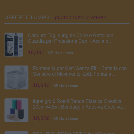
OFFERTE LAMPO >
guarda tutte le offerte
Candure Tagliaunghie Cane e Gatto con
Guardia per Protezione Cani - Acciaio
Inossidabile Tagliaunghie Gatto (Per Tutti, Blu
18,39€
Navy)
Offerta a tempo
Fontanella per Gatti Senza Fili - Batteria con
Sensore di Movimento -2.6L Fontana
Automatico D'acqua Cani con Pila 3000mAh
18,94€
Ricaricabile Distributore Silenzioso
Offerta a tempo
Abbeveratoio - Dispenser Acqua Animali
tigratigro 6 Rotoli Benda Elastica Coesiva
10cm x4.5m, Bendaggio Adesiva Coesiva
Nastro Bendaggio Sportivo Non Tessuto
10,82€
Autoadesivo Benda Salvapelle Fasciature
Offerta a tempo
per Mani, Piedi, Ginocchia