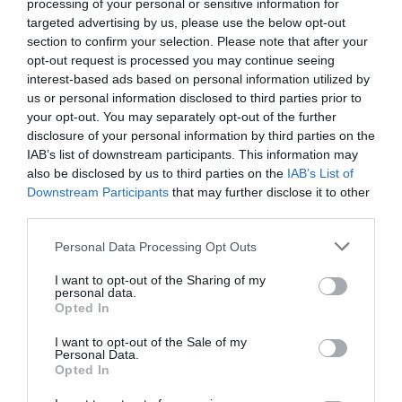
Candure Guinzaglio per Cani,
processing of your personal or sensitive information for
Candure Guinzaglio per Cani,
Elastico Nylon Riflettente
Elastico Nylon Riflettente
targeted advertising by us, please use the below opt-out
Resistente Guinzaglio Cane
Resistente Guinzaglio Cane
section to confirm your selection. Please note that after your
con Morbida Imbottita
con Morbida Imbottita
Impugnatura, 5ft Guinzaglio
opt-out request is processed you may continue seeing
Impugnatura, 5ft Guinzaglio
Addestramento per Cani
Addestramento per Cani
interest-based ads based on personal information utilized by
Taglia Grande,Media e Piccola
Taglia Grande,Media e Piccola
us or personal information disclosed to third parties prior to
(Arancia)
(Nero)
your opt-out. You may separately opt-out of the further
disclosure of your personal information by third parties on the
IAB’s list of downstream participants. This information may
also be disclosed by us to third parties on the
IAB’s List of
Prodotti per animali domestici
|
Cani
|
Downstream Participants
that may further disclose it to other
Collari imbracature e guinzagli
|
third parties.
Guinzagli
|
Guinzagli base
10,79€
in offerta
Please note that this website/app uses one or more Google
Prodotti per animali domestici
|
Cani
|
Personal Data Processing Opt Outs
Julius-K9 Color & Gray Super
Collari imbracature e guinzagli
|
services and may gather and store information including but
Presa Guinzaglio Senza
Guinzagli
|
Guinzagli base
Manico, 20 mm x 3 m, Nero
not limited to your visit or usage behaviour. You may click to
I want to opt-out of the Sharing of my
35,18€
in offerta
personal data.
grant or deny consent to Google and its third-party tags to
SHELANDY - Braccio per
Opted In
use your data for below specified purposes in below Google
toelettatura per Cani di Taglia
Grande e Piccola, 88,9 cm in
consent section.
I want to opt-out of the Sale of my
Altezza Regolabile, Due
Personal Data.
Supporti per Cani
Opted In