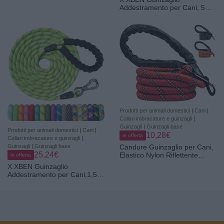
Addestramento per Cani, 5M
Resistente e Durevole,
Lunghina con Gancio di
Sicurezza e Maniglia Imbottita
per Tutti i Cani, Ideale per
Allenamento, Escursioni e
Campeggi
Prodotti per animali domestici
|
Cani
|
Collari imbracature e guinzagli
|
Guinzagli
|
Guinzagli base
Prodotti per animali domestici
|
Cani
|
10,28€
in offerta
Collari imbracature e guinzagli
|
Candure Guinzaglio per Cani,
Guinzagli
|
Guinzagli base
25,24€
Elastico Nylon Riflettente
in offerta
Resistente Guinzaglio Cane
X XBEN Guinzaglio
con Morbida Imbottita
Addestramento per Cani,1,5M
Impugnatura, 5ft Guinzaglio
2M 3M 5M 6M 10M 15M 20M
Addestramento per Cani
25M 30M Resistente e
Taglia Grande,Media e Piccola
Durevole Guinzaglio,Lunghina
(Rosso)
per Cane con Gancio di
Sicurezza e Maniglia
Imbottita,per Tutti i Cani