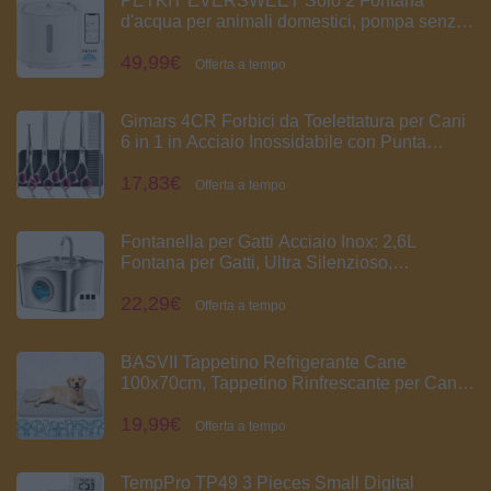
PETKIT EVERSWEET Solo 2 Fontana
d'acqua per animali domestici, pompa senza
fili, controllo tramite app, ultra silenzioso,
49,99€
modalità Smart/Normal/DND, erogatore
Offerta a tempo
d'acqua per cani e gatti-2L
Gimars 4CR Forbici da Toelettatura per Cani
6 in 1 in Acciaio Inossidabile con Punta
Rotonda di Sicurezza, Forbici da Toelettatura
17,83€
per Cani, Gatti
Offerta a tempo
Fontanella per Gatti Acciaio Inox: 2,6L
Fontana per Gatti, Ultra Silenzioso,
Quadruplo Filtrazione, Cavo Automatico
22,29€
Fontanella Gatto con Rubinetto 3 Filtri e 3
Offerta a tempo
Spugne LED, Facile da Pulire
BASVII Tappetino Refrigerante Cane
100x70cm, Tappetino Rinfrescante per Cani
Gatti Senza Gel, Cuccia Refrigerante
19,99€
Lavabile, Tappetino Refrigerante per Cani per
Offerta a tempo
Estate in Casa, Giardino, Auto o Cuccia
TempPro TP49 3 Pieces Small Digital