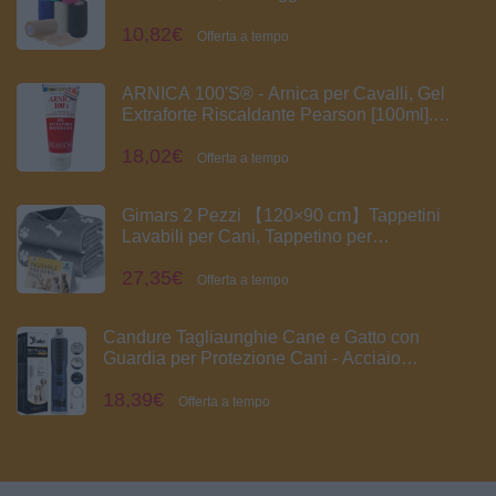
Nastro Bendaggio Sportivo Non Tessuto
10,82€
Autoadesivo Benda Salvapelle Fasciature
Offerta a tempo
per Mani, Piedi, Ginocchia
ARNICA 100'S® - Arnica per Cavalli, Gel
Extraforte Riscaldante Pearson [100ml].
Crema Arnica Forte con Artiglio del Diavolo e
18,02€
Wintergreen. Pomata Defaticante e
Offerta a tempo
Rilassante (100 ML)
Gimars 2 Pezzi 【120×90 cm】Tappetini
Lavabili per Cani, Tappetino per
Addestramento Riutilizzabile, Assorbente,
27,35€
Antiscivolo e A Prova di Perdite, Ideale per
Offerta a tempo
Cuccioli, Cani Anziani o Incontinenti
Candure Tagliaunghie Cane e Gatto con
Guardia per Protezione Cani - Acciaio
Inossidabile Tagliaunghie Gatto (Per Tutti, Blu
18,39€
Navy)
Offerta a tempo