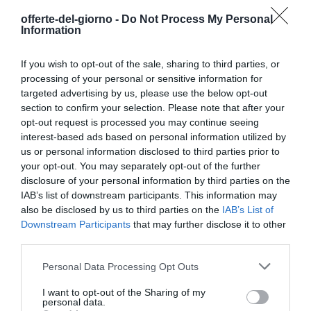
offerte-del-giorno -
Do Not Process My Personal
Prodotti per animali domestici
|
Cani
|
Prodotti per animali domestici
|
Cani
|
Information
Lettiere e accessori
|
Pannolini e
Lettiere e accessori
|
Pannolini e
tappetini assorbenti
|
Pannolini e
tappetini assorbenti
|
Pannolini e
mutande igieniche
mutande igieniche
If you wish to opt-out of the sale, sharing to third parties, or
19,94€
15,32€
in offerta
in offerta
processing of your personal or sensitive information for
Flying Paws Pannolini Cane
UFO PET Mutandine Cane
targeted advertising by us, please use the below opt-out
USA e Getta Femmina con
Femmina Calore Lavabili XS
section to confirm your selection. Please note that after your
Elastico in Vita， XS-15 |
(3 Pezzi), Assorbenti per Cani
opt-out request is processed you may continue seeing
Super assorbenti，Prova di
e Gatti, Pannolini da Ciclo per
Perdite，Disponibili in varie
Femmine Cani
interest-based ads based on personal information utilized by
misure，Completamente
us or personal information disclosed to third parties prior to
Avvolti,Elastico in Vita
your opt-out. You may separately opt-out of the further
disclosure of your personal information by third parties on the
IAB’s list of downstream participants. This information may
also be disclosed by us to third parties on the
IAB’s List of
Downstream Participants
that may further disclose it to other
third parties.
Please note that this website/app uses one or more Google
Personal Data Processing Opt Outs
Prodotti per animali domestici
|
Cani
|
Prodotti per animali domestici
|
Cani
|
services and may gather and store information including but
Lettiere e accessori
|
Pannolini e
Lettiere e accessori
|
Pannolini e
not limited to your visit or usage behaviour. You may click to
I want to opt-out of the Sharing of my
tappetini assorbenti
|
Pannolini e
tappetini assorbenti
|
Pannolini e
personal data.
mutande igieniche
mutande igieniche
grant or deny consent to Google and its third-party tags to