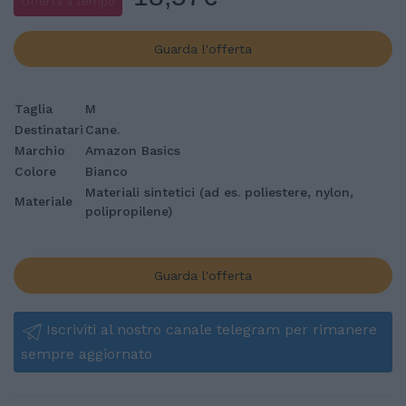
Offerta a tempo
Guarda l'offerta
Taglia
M
Destinatari
Cane.
Marchio
Amazon Basics
Colore
Bianco
Materiali sintetici (ad es. poliestere, nylon,
Materiale
polipropilene)
Guarda l'offerta
Iscriviti al nostro canale telegram per rimanere
sempre aggiornato