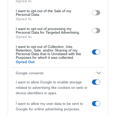
Opted In
37,04€
17,09€
in offerta
in offerta
use your data for below specified purposes in below Google
Flying Paws Pannolini Cane
Flying Paws Pannolini per
consent section.
I want to opt-out of the Sale of my
USA e Getta Femmina con
Cani, S-26 Pezzi Assorbenti
Personal Data.
Elastico in Vita， L-30 | Super
con Indicatore di Umido,
Opted In
assorbenti，Prova di
Protezione Antifughe, Ideale
Perdite，Disponibili in varie
per Incontinenza, Viaggi e
misure，Completamente
Addestramento
I want to opt-out of processing my
Personal Data for Targeted Advertising.
Avvolti,Elastico in Vita
Opted In
I want to opt-out of Collection, Use,
Retention, Sale, and/or Sharing of my
Personal Data that Is Unrelated with the
Purposes for which it was collected.
Opted Out
Google consents
Prodotti per animali domestici
|
Cani
|
Prodotti per animali domestici
|
Cani
|
Lettiere e accessori
|
Pannolini e
Lettiere e accessori
|
Pannolini e
I want to allow Google to enable storage
tappetini assorbenti
|
Pannolini e
tappetini assorbenti
|
Pannolini e
related to advertising like cookies on web or
mutande igieniche
mutande igieniche
16,24€
25,83€
device identifiers in apps.
in offerta
in offerta
Flying Paws Pannolini per
MICOOYO - Pannolini usa e
Cani, XS-26 Pezzi Assorbenti
getta per cani maschi –
I want to allow my user data to be sent to
con Indicatore di Umido,
Pannolini ad alta assorbenza
Google for online advertising purposes.
Protezione Antifughe, Ideale
per incontinenza con
per Incontinenza, Viaggi e
indicatore di umidità (M,