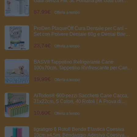
Gatti Senza Fili, 3L Fontana per Gatti con
Sensore, Lavabile in Lavastoviglie, 25dB
87,99€
Ultra Silenziosa, Controllo App Intelligente,
Offerta a tempo
5000 mAh Grande Autonomia
ProDen PlaqueOff Cura Dentale per Cani –
Set con Polvere Dentale 60g e Dental Bites
60g per Cani di Piccola Taglia | Aiuta a
23,74€
Ridurre Placca, Tartaro e Alito Cattivo |
Offerta a tempo
Clinicamente Testato
BASVII Tappetino Refrigerante Cane
100x70cm, Tappetino Rinfrescante per Cani
Gatti Senza Gel, Cuccia Refrigerante
19,99€
Lavabile, Tappetino Refrigerante per Cani per
Offerta a tempo
Estate in Casa, Giardino, Auto o Cuccia
AiTodos® 600 pezzi Sacchetti Cane Cacca,
31x22cm, 5 Colori, 40 Rotoli | A Prova di
Perdite, Extra Spesso, Tinta Unita, Senza
10,60€
profumo, Facili da Staccare, Adatto a
Offerta a tempo
Dispenser, Viaggiare, Camminare
tigratigro 6 Rotoli Benda Elastica Coesiva
10cm x4.5m, Bendaggio Adesiva Coesiva