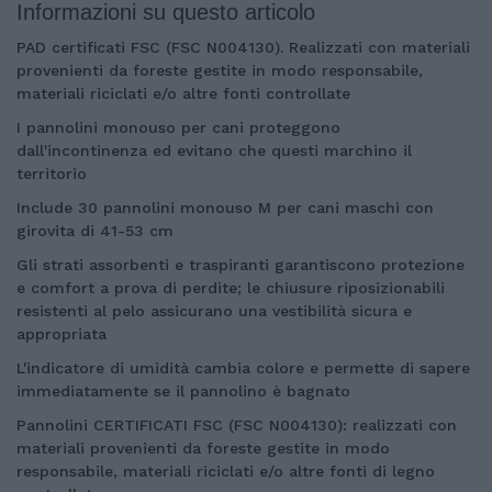
Informazioni su questo articolo
PAD certificati FSC (FSC N004130). Realizzati con materiali
provenienti da foreste gestite in modo responsabile,
materiali riciclati e/o altre fonti controllate
I pannolini monouso per cani proteggono
dall'incontinenza ed evitano che questi marchino il
territorio
Include 30 pannolini monouso M per cani maschi con
girovita di 41-53 cm
Gli strati assorbenti e traspiranti garantiscono protezione
e comfort a prova di perdite; le chiusure riposizionabili
resistenti al pelo assicurano una vestibilità sicura e
appropriata
L'indicatore di umidità cambia colore e permette di sapere
immediatamente se il pannolino è bagnato
Pannolini CERTIFICATI FSC (FSC N004130): realizzati con
materiali provenienti da foreste gestite in modo
responsabile, materiali riciclati e/o altre fonti di legno