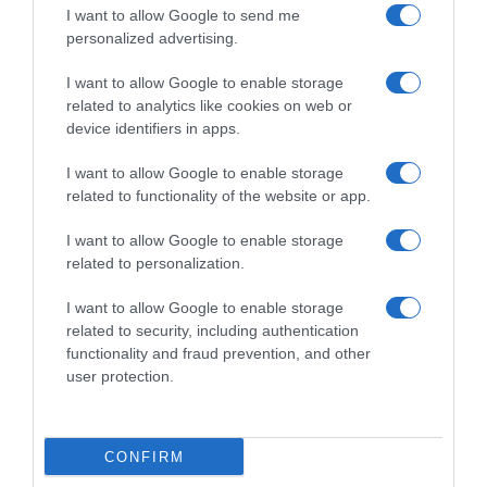
Addestramento
confezione da 50)
I want to allow Google to send me
personalized advertising.
I want to allow Google to enable storage
related to analytics like cookies on web or
device identifiers in apps.
I want to allow Google to enable storage
related to functionality of the website or app.
Prodotti per animali domestici
|
Cani
|
Prodotti per animali domestici
|
Cani
|
Lettiere e accessori
|
Pannolini e
Lettiere e accessori
|
Pannolini e
I want to allow Google to enable storage
tappetini assorbenti
|
Pannolini e
tappetini assorbenti
|
Pannolini e
related to personalization.
mutande igieniche
mutande igieniche
14,53€
33,34€
in offerta
in offerta
MICOOYO Pannolini usa e
Flying Paws Pannolini per
I want to allow Google to enable storage
getta per cani maschi, molto
Cani, S-52 Pezzi Assorbenti
related to security, including authentication
assorbenti, con indicatore di
con Indicatore di Umido,
functionality and fraud prevention, and other
umidità (XS, confezione da
Protezione Antifughe, Ideale
user protection.
20)
per Incontinenza, Viaggi e
Addestramento
CONFIRM