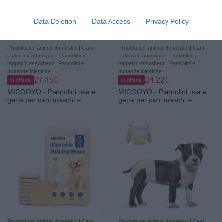
Data Deletion
Data Access
Privacy Policy
Prodotti per animali domestici
|
Cani
|
Prodotti per animali domestici
|
Cani
|
Lettiere e accessori
|
Pannolini e
Lettiere e accessori
|
Pannolini e
tappetini assorbenti
|
Pannolini e
tappetini assorbenti
|
Pannolini e
mutande igieniche
mutande igieniche
27,45€
24,22€
in offerta
in offerta
MICOOYO - Pannolini usa e
MICOOYO - Pannolini usa e
getta per cani maschi –
getta per cani maschi –
Pannolini ad alta assorbenza
Pannolini ad alta assorbenza
per incontinenza con
per incontinenza con
indicatore di umidità (L,
indicatore di umidità (S,
Confezione da 50)
confezione da 50)
Prodotti per animali domestici
|
Cani
|
Prodotti per animali domestici
|
Cani
|