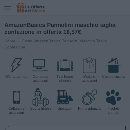
CERCA IN LE OFFERTE DEL GIORNO
AmazonBasics Pannolini maschio taglia
confezione in offerta 18,57€
Home
Costo AmazonBasics Pannolini Maschio Taglia
Confezione
Offerte Lampo
Computer
Tv e home
Moda e
Casa e cucina
accessori
cinema
accessori
Cellulari e
Sports fitness
Giocattoli
Prima infanzia
Prodotti
accessori
animali