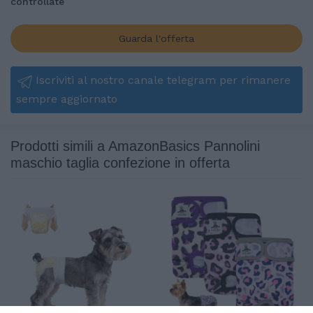
controllate
Guarda l'offerta
Iscriviti al nostro canale telegram per rimanere
sempre aggiornato
Prodotti simili a AmazonBasics Pannolini
maschio taglia confezione in offerta