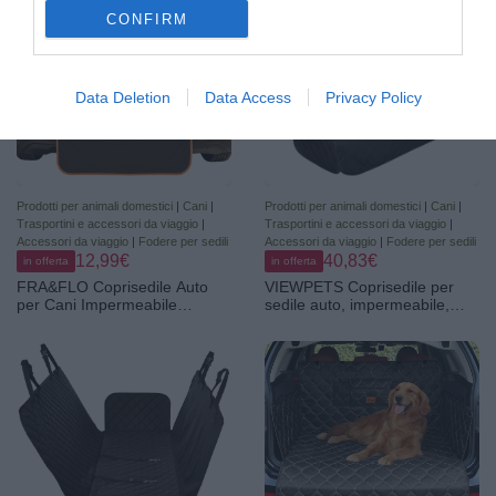
Posteriori con Finestra della
CONFIRM
Rete Visiva e Tasca
Portaoggetti
Data Deletion
Data Access
Privacy Policy
Prodotti per animali domestici
|
Cani
|
Prodotti per animali domestici
|
Cani
|
Trasportini e accessori da viaggio
|
Trasportini e accessori da viaggio
|
Accessori da viaggio
|
Fodere per sedili
Accessori da viaggio
|
Fodere per sedili
12,99€
40,83€
in offerta
in offerta
FRA&FLO Coprisedile Auto
VIEWPETS Coprisedile per
per Cani Impermeabile
sedile auto, impermeabile,
180×103 cm, Telo Sedili
resistente e antiscivolo, adatto
Posteriori e Baule ad Amaca
per auto, camion e SUV
Antiscivolo e Antigraffio,
Protezione Universale, Facile
da Installare e Lavabile