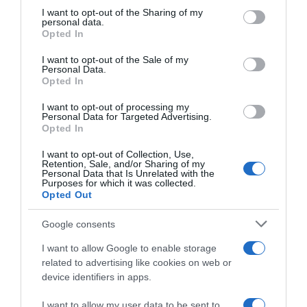
not limited to your visit or usage behaviour. You may click to
I want to opt-out of the Sharing of my
personal data.
grant or deny consent to Google and its third-party tags to
Opted In
use your data for below specified purposes in below Google
consent section.
Prodotti per animali domestici
|
Cani
|
Prodotti per animali domestici
|
Cani
|
I want to opt-out of the Sale of my
Trasportini e accessori da viaggio
|
Trasportini e accessori da viaggio
|
Personal Data.
Accessori da viaggio
|
Fodere per sedili
Accessori da viaggio
|
Fodere per sedili
Opted In
25,49€
56,99€
in offerta
in offerta
KYG Telo Auto per Cani
MyeMdan Coprisedile Auto
I want to opt-out of processing my
Universale Impermeabile e
per Cani con Pannello di Fibra
Personal Data for Targeted Advertising.
Resistente Telo Bagagliaio
Rigido- Più spazio | Telo Auto
Opted In
Auto con Protezione Laterale
Per Cani, Impermeabile, Per
Telo Cane Auto Bagagliaio
Auto Durevole, Telo Auto Per
I want to opt-out of Collection, Use,
Facile da Pulire per Auto, SUV
Cani Usato in Tutte le Auto e i
Retention, Sale, and/or Sharing of my
e Camion, 185 * 105 * 38cm -
SUV, Nero
Personal Data that Is Unrelated with the
Nero
Purposes for which it was collected.
Opted Out
Google consents
I want to allow Google to enable storage
related to advertising like cookies on web or
device identifiers in apps.
Prodotti per animali domestici
|
Cani
|
Prodotti per animali domestici
|
Cani
|
Trasportini e accessori da viaggio
|
Trasportini e accessori da viaggio
|
I want to allow my user data to be sent to
Accessori da viaggio
|
Fodere per sedili
Accessori da viaggio
|
Fodere per sedili