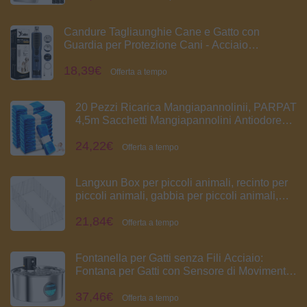
Reptile Thermometer Precedentemente
ThermoPro
Candure Tagliaunghie Cane e Gatto con
Guardia per Protezione Cani - Acciaio
Inossidabile Tagliaunghie Gatto (Per Tutti, Blu
18,39€
Navy)
Offerta a tempo
20 Pezzi Ricarica Mangiapannolinii, PARPAT
4,5m Sacchetti Mangiapannolini Antiodore
Inodore Addensata Buste Ricarica Mangia
24,22€
Pannolini, Twist & Click
Offerta a tempo
Langxun Box per piccoli animali, recinto per
piccoli animali, gabbia per piccoli animali,
uso interno ed esterno, adatto per conigli,
21,84€
maiali olandesi, criceti(43x32CM 12pezzi)
Offerta a tempo
Fontanella per Gatti senza Fili Acciaio:
Fontana per Gatti con Sensore di Movimento
- Fontanella per Cani a Batteria - 3.2L
37,46€
Abbeveratoio Gatto Automatico - Dispenser
Offerta a tempo