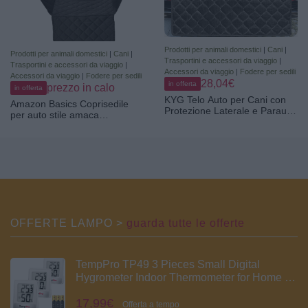
Prodotti per animali domestici
|
Cani
|
Prodotti per animali domestici
|
Cani
|
Trasportini e accessori da viaggio
|
Trasportini e accessori da viaggio
|
Accessori da viaggio
|
Fodere per sedili
Accessori da viaggio
|
Fodere per sedili
28,04€
in offerta
prezzo in calo
in offerta
KYG Telo Auto per Cani con
Amazon Basics Coprisedile
Protezione Laterale e Paraurti,
per auto stile amaca
Protezione Bagagliaio Auto
trapuntato resistente
per Cani, Impermeabile,
all'acqua, standard, 147,3 x
Antiscivolo e Resistente ai
137,2 cm, Nero
Graffi per Bagagliaio di Auto
SUV Lavabile Durevole Tutto
Nero
OFFERTE LAMPO >
guarda tutte le offerte
TempPro TP49 3 Pieces Small Digital
Hygrometer Indoor Thermometer for Home |
Atmosphere Thermometer, Temperature &
17,99€
Humidity Monitor, for Home Office Comfort
Offerta a tempo