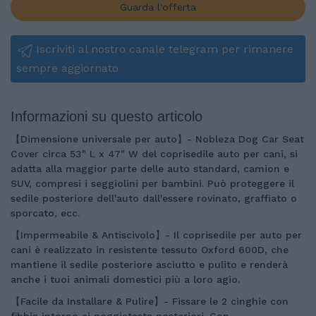
Guarda l'offerta
Iscriviti al nostro canale telegram per rimanere
sempre aggiornato
Informazioni su questo articolo
【Dimensione universale per auto】- Nobleza Dog Car Seat
Cover circa 53" L x 47" W del coprisedile auto per cani, si
adatta alla maggior parte delle auto standard, camion e
SUV, compresi i seggiolini per bambini. Può proteggere il
sedile posteriore dell'auto dall'essere rovinato, graffiato o
sporcato, ecc.
【Impermeabile & Antiscivolo】- Il coprisedile per auto per
cani è realizzato in resistente tessuto Oxford 600D, che
mantiene il sedile posteriore asciutto e pulito e renderà
anche i tuoi animali domestici più a loro agio.
【Facile da Installare & Pulire】- Fissare le 2 cinghie con
fibbia intorno ai poggiatesta posteriori. Con