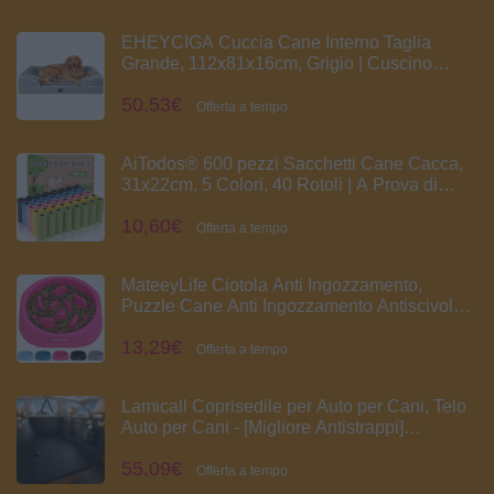
Acqua Animali - Distributore Acqua
EHEYCIGA Cuccia Cane Interno Taglia
Grande, 112x81x16cm, Grigio | Cuscino
Cane L Impermeabile Sfoderabile e Lavabile,
50,53€
Letto per Cani con tre Lati Rialzati
Offerta a tempo
Ortopedico, Cuccia Divano per Cani
AiTodos® 600 pezzi Sacchetti Cane Cacca,
31x22cm, 5 Colori, 40 Rotoli | A Prova di
Perdite, Extra Spesso, Tinta Unita, Senza
10,60€
profumo, Facili da Staccare, Adatto a
Offerta a tempo
Dispenser, Viaggiare, Camminare
MateeyLife Ciotola Anti Ingozzamento,
Puzzle Cane Anti Ingozzamento Antiscivolo,
Ciotola per Cani di Taglia Piccola e Media
13,29€
(Rosa 15,24 cm)
Offerta a tempo
Lamicall Coprisedile per Auto per Cani, Telo
Auto per Cani - [Migliore Antistrappi]
Impermeabile Antiscivolo e Antigraffio, con
55,09€
Finestra Visibile, Lavabile in Lavatrice, per
Offerta a tempo
SUV e Piccoli Furgoni, L