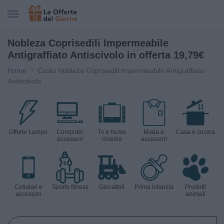
CERCA IN LE OFFERTE DEL GIORNO
Nobleza Coprisedili Impermeabile
Antigraffiato Antiscivolo in offerta 19,79€
Home
Costo Nobleza Coprisedili Impermeabile Antigraffiato
Antiscivolo
Offerte Lampo
Computer
Tv e home
Moda e
Casa e cucina
accessori
cinema
accessori
Cellulari e
Sports fitness
Giocattoli
Prima infanzia
Prodotti
accessori
animali