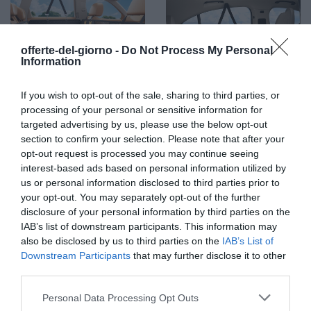
bambini a proprio agio.
offerte-del-giorno -
Do Not Process My Personal
Information
If you wish to opt-out of the sale, sharing to third parties, or
processing of your personal or sensitive information for
targeted advertising by us, please use the below opt-out
Prodotti per animali domestici
|
Cani
|
Prodotti per animali domestici
|
Cani
|
section to confirm your selection. Please note that after your
Trasportini e accessori da viaggio
|
Trasportini e accessori da viaggio
|
opt-out request is processed you may continue seeing
Accessori da viaggio
|
Fodere per sedili
Accessori da viaggio
|
Fodere per sedili
interest-based ads based on personal information utilized by
55,09€
58,89€
in offerta
in offerta
us or personal information disclosed to third parties prior to
Lamicall Coprisedile per Auto
Coprisedile Auto per Cani con
per Cani, Telo Auto per Cani -
Pannello di Fibra Rigido- Più
your opt-out. You may separately opt-out of the further
[Migliore Antistrappi]
spazio, Grigio | Telo Auto Per
disclosure of your personal information by third parties on the
Impermeabile Antiscivolo e
Cani, Impermeabile, Per Auto
IAB’s list of downstream participants. This information may
Antigraffio, con Finestra
Durevole, Telo Auto Per Cani
Visibile, Lavabile in Lavatrice,
Usato in Tutte le Auto
also be disclosed by us to third parties on the
IAB’s List of
per SUV e Piccoli Furgoni, L
Downstream Participants
that may further disclose it to other
third parties.
Please note that this website/app uses one or more Google
Personal Data Processing Opt Outs
services and may gather and store information including but