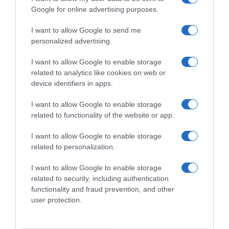
24,64€
66,49€
in offerta
in offerta
Google for online advertising purposes.
KYG Telo Auto per Cani
MyeMdan Coprisedile Auto
Universale Impermeabile e
per Cani e una Morbida
I want to allow Google to send me
Resistente Telo Bagagliaio
Coperta, Nero | Telo Auto Per
personalized advertising.
Auto con Protezione Laterale
Cani, Impermeabile,
Telo Cane Auto Bagagliaio
Antigraffio, con 8 Robuste
Facile da Pulire per Auto, SUV
Tavole in Legno Duro Per la
I want to allow Google to enable storage
e Camion, 185 * 105 * 38cm -
Maggior Parte Delle Auto,
related to analytics like cookies on web or
Grigio
SUV,
device identifiers in apps.
I want to allow Google to enable storage
related to functionality of the website or app.
I want to allow Google to enable storage
related to personalization.
Prodotti per animali domestici
|
Cani
|
Prodotti per animali domestici
|
Cani
|
Trasportini e accessori da viaggio
|
Trasportini e accessori da viaggio
|
I want to allow Google to enable storage
Accessori da viaggio
|
Fodere per sedili
Accessori da viaggio
|
Fodere per sedili
28,86€
28,98€
related to security, including authentication
in offerta
in offerta
functionality and fraud prevention, and other
Upgrade4cars Telo Sedile
Gimars Telo Auto per Cani,
Posteriore per Cani Universale
157 * 137cm Impermeabile e
user protection.
Impermeabile e Antiscivolo
Antiscivolo Coprisedile Auto
Accessori Auto Cane Durevole
per Cani, 6 in 1 Universale
Telo Cane Auto Sedili