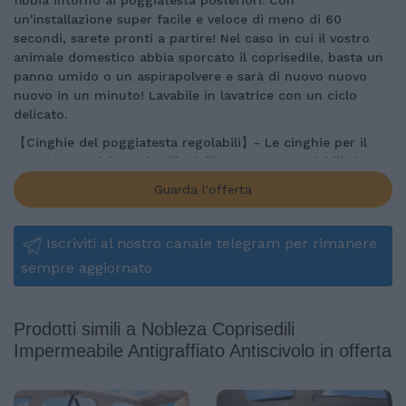
un'installazione super facile e veloce di meno di 60
secondi, sarete pronti a partire! Nel caso in cui il vostro
animale domestico abbia sporcato il coprisedile, basta un
panno umido o un aspirapolvere e sarà di nuovo nuovo
nuovo in un minuto! Lavabile in lavatrice con un ciclo
delicato.
【Cinghie del poggiatesta regolabili】- Le cinghie per il
poggiatesta del coprisedile dell'auto sono regolabili, è
possibile stringerle o allentarle come necessario. Allo
Guarda l'offerta
stesso tempo, 2 ancore del sedile faranno in modo che il
vostro coprisedile sia assicurato al suo posto. Il fondo
antiscivolo farà in modo che il vostro animale domestico
Iscriviti al nostro canale telegram per rimanere
non scivolerà mai.
sempre aggiornato
【Perfetto per cani e bambini】- Il nostro coprisedile per
auto a panca fornisce al vostro cane il comfort e mantiene
la vostra tappezzeria interna lontano da graffi di cane,
Prodotti simili a Nobleza Coprisedili
pelliccia e urina. E il coprisedile auto per animali domestici
Impermeabile Antigraffiato Antiscivolo in offerta
è anche può essere utilizzato per i bambini che
proteggono il sedile posteriore da succo, fango. Viaggia e
condividi il tuo tempo con i tuoi animali domestici e