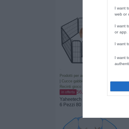
Pannelli 77 x 80 cm, Nero
PPK88H
I want t
web or d
I want t
or app.
I want t
I want t
authenti
Prodotti per animali domestici
|
Cani
|
Cucce gabbiette e recinzioni
|
Recinti gioco
56,42€
in offerta
Yaheetech Recinto per Cani
6 Pezzi 80 x 60 cm Cuccioli
Conigli da Interno Esterno
Giardino Rete Recinzione in
Ferro Metallo Nero |
Recinzione in Rete Metallica,