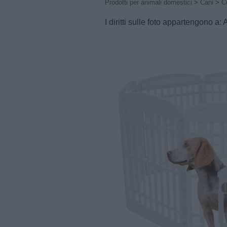
Prodotti per animali domestici
>
Cani
>
C
I diritti sulle foto appartengono a