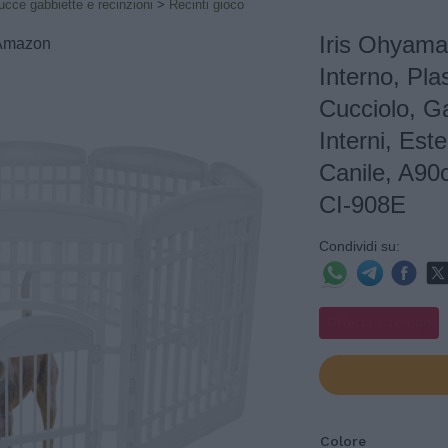
ucce gabbiette e recinzioni
>
Recinti gioco
Iris Ohyama
: Amazon
Interno, Pla
Cucciolo, Ga
Interni, Est
Canile, A90
CI-908E
Condividi su:
Offerta a tempo
Colore