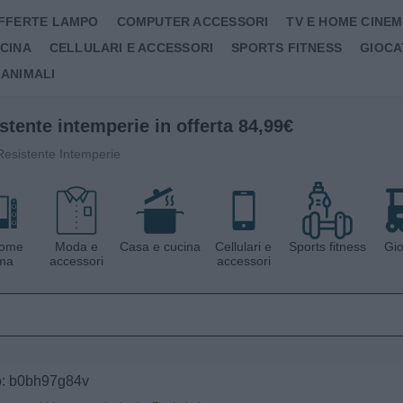
FFERTE LAMPO
COMPUTER ACCESSORI
TV E HOME CINE
UCINA
CELLULARI E ACCESSORI
SPORTS FITNESS
GIOCA
 ANIMALI
CERCA IN LE OFFERTE DEL GIORNO
stente intemperie in offerta 84,99€
Resistente Intemperie
home
Moda e
Casa e cucina
Cellulari e
Sports fitness
Gio
ma
accessori
accessori
to: b0bh97g84v