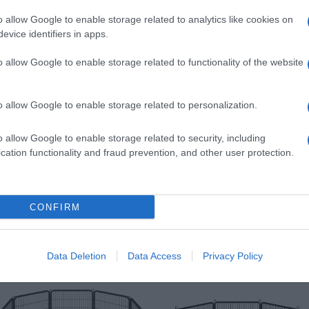
animali domestici con porta,
animali domestici con porta,
o allow Google to enable storage related to analytics like cookies on
gabbie per porcellini d'India,
gabbie per porcellini d'India,
evice identifiers in apps.
recinto in filo metallico
recinto in filo metallico
portatile per interni ed esterni
portatile per interni ed esterni
(30x38 12 pezzi)
o allow Google to enable storage related to functionality of the website
(43x32 24 pezzi)
o allow Google to enable storage related to personalization.
o allow Google to enable storage related to security, including
cation functionality and fraud prevention, and other user protection.
Prodotti per animali domestici
|
Cani
Prodotti per animali domestici
|
Cani
|
Cucce gabbiette e recinzioni
|
|
Cucce gabbiette e recinzioni
|
CONFIRM
Recinti gioco
Recinti gioco
59,84€
99,27€
in offerta
in offerta
Yaheetech Recinto per Cani
Yaheetech Recinto per Cani
Grande 6 Pannelli 68 x 100
Grande 8 Pannelli 71 x 120
Data Deletion
Data Access
Privacy Policy
cm Conigli Animali Cuccioli
cm Conigli Animali Cuccioli
per Casa da Interno Esterno
da Interno Esterno Giardino
Giardino in Ferro Recinzione
in Ferro Recenzione Rete
Rete Metallica Pieghevole e
Metallica