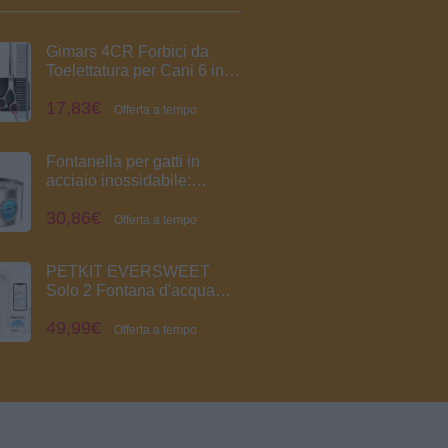
Gimars 4CR Forbici da
Toelettatura per Cani 6 in 1
in Acciaio Inossidabile con
17,83€
Punta Rotonda di
Offerta a tempo
Sicurezza, Forbici da
Toelettatura per Cani, Gatti
Fontanella per gatti in
acciaio inossidabile:
fontana per gatti con 6 filtri
30,86€
+ 3 spugne, fontana per
Offerta a tempo
gatti da 2,2 l, dispenser per
acqua silenzioso per gatti
PETKIT EVERSWEET
Solo 2 Fontana d'acqua
per animali domestici,
49,99€
pompa senza fili, controllo
Offerta a tempo
tramite app, ultra
silenzioso, modalità
Smart/Normal/DND,
erogatore d'acqua per cani
e gatti-2L