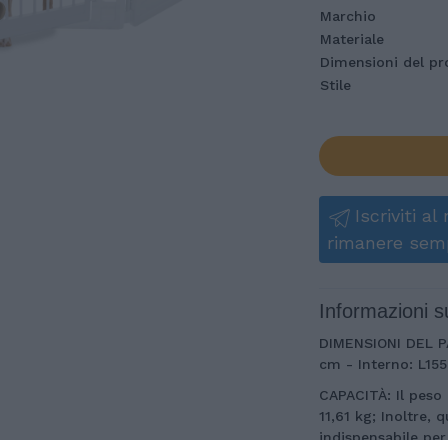
Marchio
Materiale
Dimensioni del pr
Stile
Iscriviti a
rimanere sem
Informazioni s
DIMENSIONI DEL P
cm - Interno: L15
CAPACITÀ: Il peso 
11,61 kg; Inoltre, 
indispensabile per 