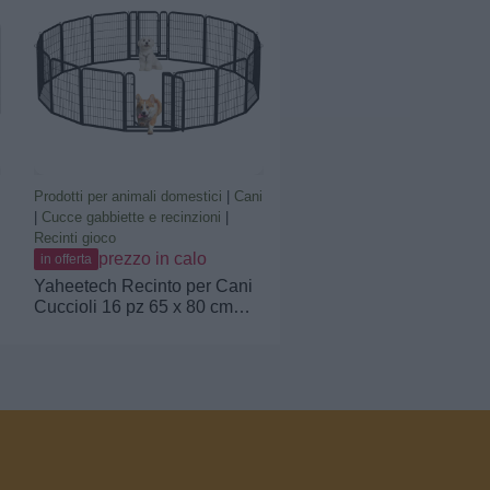
Prodotti per animali domestici
|
Cani
|
Cucce gabbiette e recinzioni
|
Recinti gioco
prezzo in calo
in offerta
Yaheetech Recinto per Cani
Cuccioli 16 pz 65 x 80 cm
Conigli Gatti Animali
Domestici da Interno e
Esterno Rete Recinzione
Ferro Pieghevole e Portatile