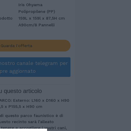
Iris Ohyama
Polipropilene (PP)
odotto
159L x 159l x 87,5H cm
A90cm/8 Pannelli
Guarda l'offerta
l nostro canale telegram per
pre aggiornato
u questo articolo
ARCO: Esterno: L160 x D160 x H90
5,5 x P155,5 x H90 cm
di questo parco faunistico è di
questo recinto sarà l'alleato
tenere e accogliere i vostri cani,