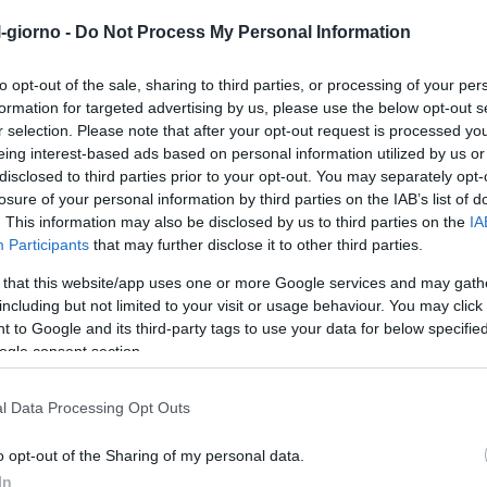
gatti o conigli di 
l-giorno -
Do Not Process My Personal Information
20 kg.
PORTATILE e FACI
to opt-out of the sale, sharing to third parties, or processing of your per
facile da usare e t
formation for targeted advertising by us, please use the below opt-out s
liberamente il rec
r selection. Please note that after your opt-out request is processed y
all'interno o all'e
eing interest-based ads based on personal information utilized by us or
tenere i tuoi conig
disclosed to third parties prior to your opt-out. You may separately opt-
appena nati in un
losure of your personal information by third parties on the IAB’s list of
momento di pulire 
. This information may also be disclosed by us to third parties on the
IA
PLASTICA SENZA BP
Participants
that may further disclose it to other third parties.
dei nostri clienti 
 that this website/app uses one or more Google services and may gath
tutti i nostri prod
including but not limited to your visit or usage behaviour. You may click 
polipropilene senz
 to Google and its third-party tags to use your data for below specifi
chimiche nocive; 
ogle consent section.
adatto a tutti i m
regalo per occasio
l Data Processing Opt Outs
FACILE DA PULIRE 
un box grande, pu
Iscriviti a
aggiuntivi (vendu
o opt-out of the Sharing of my personal data.
spazio ampio per i
rimanere sem
In