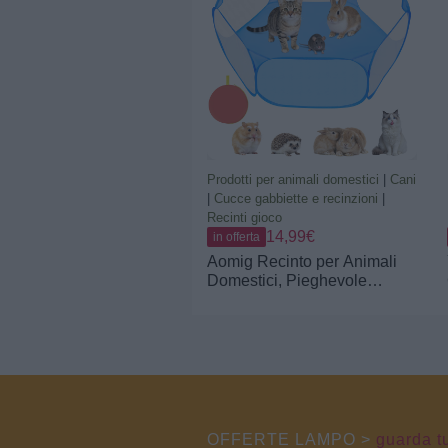
Cuccioli Gatti Conigli Animali
Domestici, Interno Esterno
Giardino Casa, Salvaspazio
Prodotti per animali domestici
|
Cani
|
Cucce gabbiette e recinzioni
|
Recinti gioco
14,99€
in offerta
Aomig Recinto per Animali
Domestici, Pieghevole
Recinto con Borsa per Il
Trasporto, Box per Piccoli
Animali, Portatile Tenda della
Gabbia per Porcellini d'India,
Conigli, Criceti, Gatti,
Cani(Blu)
OFFERTE LAMPO >
guarda tu