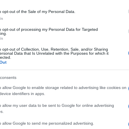
collegare fino a 2 
parco; Per manten
o opt-out of the Sale of my Personal Data.
utilizzare veloce
a pannelli resistente intemperie in offerta
In
con un panno umid
rimasti sulla super
to opt-out of processing my Personal Data for Targeted
ing.
In
o opt-out of Collection, Use, Retention, Sale, and/or Sharing
ersonal Data that Is Unrelated with the Purposes for which it
lected.
Out
consents
o allow Google to enable storage related to advertising like cookies on
evice identifiers in apps.
Prodotti per animali domestici
|
Cani
Prodotti per animali domestici
|
Cani
|
Cucce gabbiette e recinzioni
|
|
Cucce gabbiette e recinzioni
|
o allow my user data to be sent to Google for online advertising
Recinti gioco
Recinti gioco
s.
21,84€
in offerta
31,34€
in offerta
LANGXUN Recinto per
LANGXUN Recinto per
to allow Google to send me personalized advertising.
piccoli animali, recinto per
piccoli animali, recinto per