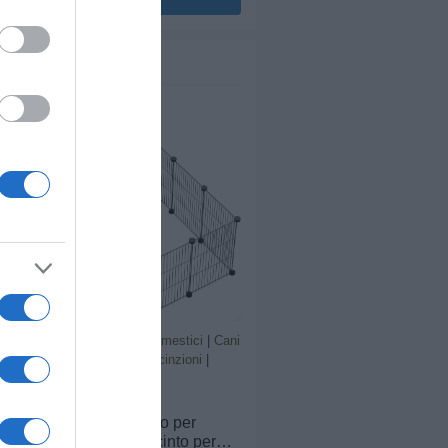
set da 8 pannelli affiancati nel
ere pulito il tuo box, puoi anche
mente un detergente neutro diluito
o e rimuovere eventuali residui
ficie.
Prodotti per animali domestici
|
Cani
|
Cucce gabbiette e recinzioni
|
Recinti gioco
21,84€
in offerta
LANGXUN Recinto per
piccoli animali, recinto per