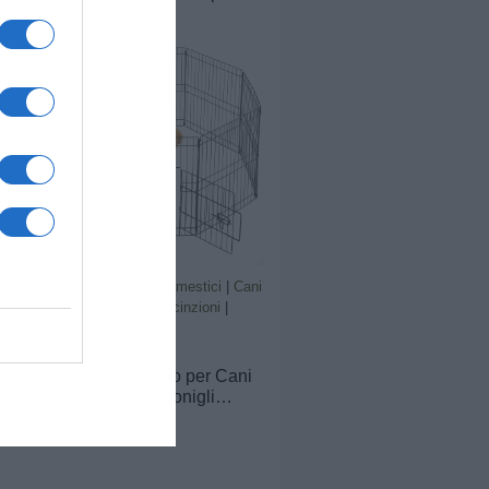
animali domestici con porta,
gabbie per porcellini d'India,
recinto in filo metallico
portatile per interni ed esterni
(43x32 12 pezzi)
Prodotti per animali domestici
|
Cani
|
Cucce gabbiette e recinzioni
|
Recinti gioco
30,86€
in offerta
Yaheetech Recinto per Cani
8 pz 52 x 61 cm Conigli
Cuccioli Animali Domestici
da Interno Esterno Giardino
in Ferro Recinzione