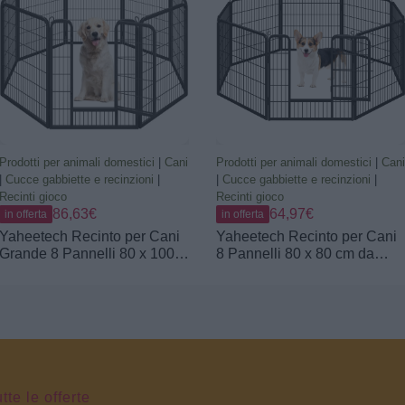
Portatile Nero | Recinzione in
Rete Metallica, Cuccioli Gatti
Conigli Animali Domestici,
Interno Esterno Giardino
Casa, Salvaspazio
Prodotti per animali domestici
|
Cani
Prodotti per animali domestici
|
Cani
|
Cucce gabbiette e recinzioni
|
|
Cucce gabbiette e recinzioni
|
Recinti gioco
Recinti gioco
86,63€
64,97€
in offerta
in offerta
Yaheetech Recinto per Cani
Yaheetech Recinto per Cani
Grande 8 Pannelli 80 x 100
8 Pannelli 80 x 80 cm da
cm Conigli Animali Cuccioli
Interno Esterno Box Kennel
per Casa da Interno Esterno
Gatti Conigli Animali Cuccioli
Giardino in Ferro Recinzione
Recinzione per Casa
Rete Metallica Pieghevole e
Giardino Taglia Grande in
Portatile Nero
Ferro Pieghevole Portatile
tte le offerte