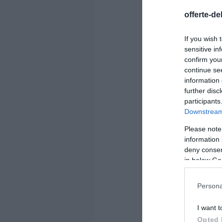
offerte-de
If you wish 
sensitive in
confirm you
continue se
information 
further disc
participants
Downstream 
Please note
information 
deny consent
in below Go
Persona
I want t
Opted 