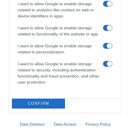
I want to allow Google to enable storage
related to analytics like cookies on web or
device identifiers in apps.
I want to allow Google to enable storage
Prodotti per animali domestici
|
Gatti
|
Prodotti per animali domestici
|
Gatti
|
related to functionality of the website or app.
Cucce copertine e mobili
|
Alberi
Cucce copertine e mobili
|
Alberi
tiragraffi
tiragraffi
39,99€
48,44€
in offerta
in offerta
I want to allow Google to enable storage
Feandrea Albero Tiragraffi,
Feandrea Tiragraffi, Albero
related to personalization.
Torre per Gatti con Pali e
per Gatti di Truciolato Alto 86
Rampa Graffiatoio, 3 Grandi
cm, con Grotta, Posatoi,
I want to allow Google to enable storage
Piattaforme, 1 Cuccia, 1
Colonna e Tappeto Graffiatoio
Cestino, 2 Pompon, Altezza
in Sisal, Lavabili Tappeti in
related to security, including authentication
136 cm, Grigio Tortora
Pelliccia Sintetica, Grigio
functionality and fraud prevention, and other
PCT012GD01
Nebbia PCT070G02
user protection.
CONFIRM
Data Deletion
Data Access
Privacy Policy
Prodotti per animali domestici
|
Gatti
|
Prodotti per animali domestici
|
Gatti
|