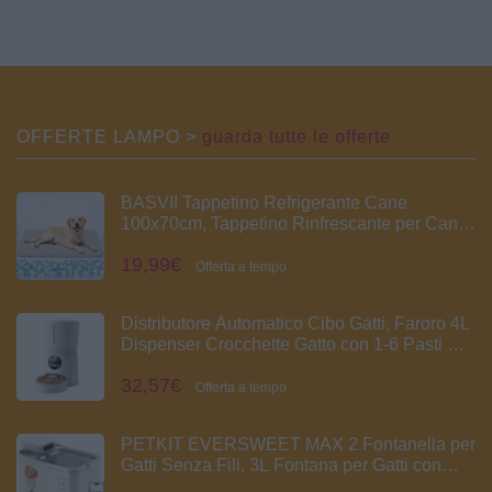
Tiragraffi Gioco Giocattolo
Cesto, Albero Tiragraffi
Grigio Chiaro | Torre a 3
Angolare Stabile per 3-4 Gatti
trespoli, 2 casette, amaca
Grandi (C66, Gotico)
morbida, pannello graffiatoio,
7 pilastri sisal e 3 palline
appese, ideale per più gatti
OFFERTE LAMPO >
guarda tutte le offerte
BASVII Tappetino Refrigerante Cane
100x70cm, Tappetino Rinfrescante per Cani
Gatti Senza Gel, Cuccia Refrigerante
19,99€
Lavabile, Tappetino Refrigerante per Cani per
Offerta a tempo
Estate in Casa, Giardino, Auto o Cuccia
Distributore Automatico Cibo Gatti, Faroro 4L
Dispenser Crocchette Gatto con 1-6 Pasti Al
Giorno, Porzioni Regolabili, Voce 10s,
32,57€
Alimentazione Lenta (Bianco)
Offerta a tempo
PETKIT EVERSWEET MAX 2 Fontanella per
Gatti Senza Fili, 3L Fontana per Gatti con
Sensore, Lavabile in Lavastoviglie, 25dB