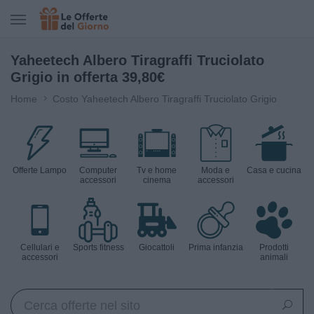
CERCA IN LE OFFERTE DEL GIORNO
Yaheetech Albero Tiragraffi Truciolato
Grigio in offerta 39,80€
Home
Costo Yaheetech Albero Tiragraffi Truciolato Grigio
Offerte Lampo
Computer
Tv e home
Moda e
Casa e cucina
accessori
cinema
accessori
Cellulari e
Sports fitness
Giocattoli
Prima infanzia
Prodotti
accessori
animali