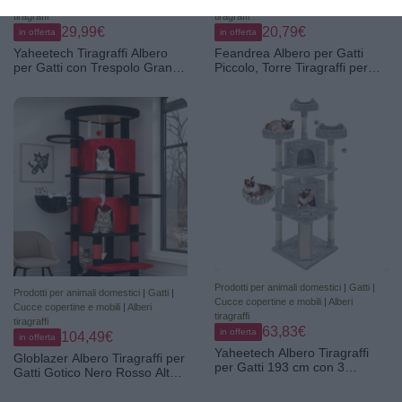
Cucce copertine e mobili
|
Alberi
Cucce copertine e mobili
|
Alberi
tiragraffi
tiragraffi
29,99€
20,79€
in offerta
in offerta
Yaheetech Tiragraffi Albero
Feandrea Albero per Gatti
per Gatti con Trespolo Grande
Piccolo, Torre Tiragraffi per
91 cm Gioco Giocattolo per
Gatti con Casetta, Rampa
Gatti 49 x 45,5 x 91 cm Nero
Graffiatoio Grande, Cuccia
Superiore, Grotta, Alto 44,6
cm, Grigio Scuro
PCT010GS01
Prodotti per animali domestici
|
Gatti
|
Prodotti per animali domestici
|
Gatti
|
Cucce copertine e mobili
|
Alberi
Cucce copertine e mobili
|
Alberi
tiragraffi
tiragraffi
63,83€
in offerta
104,49€
in offerta
Yaheetech Albero Tiragraffi
Globlazer Albero Tiragraffi per
per Gatti 193 cm con 3
Gatti Gotico Nero Rosso Alto
Posatoi Condomini Palle
167 cm con 2 Grotte, Grandi
Cestino 7 Corde di Sisal
Piattaforma, Morbido Amaca,