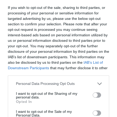
Cucce copertine e mobili
|
Alberi
tiragraffi
tiragraffi
If you wish to opt-out of the sale, sharing to third parties, or
35,99€
in offerta
105,44€
in offerta
processing of your personal or sensitive information for
Yaheetech Tiragraffi Albero
Globlazer Tiragraffi per Gatti
targeted advertising by us, please use the below opt-out
per Gatti con Trespolo Grande
Grandi Beige, Castello per
Alto 106 cm Gioco Giocattolo
section to confirm your selection. Please note that after your
Gatto Alto 204 cm con 3
per Gatti Grigio Scuro | Palla a
Trespoli Imbottiti, 2 Grotte, 2
opt-out request is processed you may continue seeing
campana, kit anti-
Cestini, Amaca, Albero
interest-based ads based on personal information utilized by
ribaltamento, per gatti grandi
Tiragraffi per Multiplo Grandi
12 kg, angoli arrotondati,
us or personal information disclosed to third parties prior to
Gatti Adulti (F80, Beige)
adatto per 1-3 gatti medi e
your opt-out. You may separately opt-out of the further
grandi
disclosure of your personal information by third parties on the
IAB’s list of downstream participants. This information may
also be disclosed by us to third parties on the
IAB’s List of
Downstream Participants
that may further disclose it to other
third parties.
Please note that this website/app uses one or more Google
Personal Data Processing Opt Outs
Prodotti per animali domestici
|
Gatti
|
Prodotti per animali domestici
|
Gatti
|
services and may gather and store information including but
Cucce copertine e mobili
|
Alberi
Cucce copertine e mobili
|
Alberi
not limited to your visit or usage behaviour. You may click to
I want to opt-out of the Sharing of my
tiragraffi
tiragraffi
personal data.
129,98€
102,59€
grant or deny consent to Google and its third-party tags to
in offerta
in offerta
Opted In
use your data for below specified purposes in below Google
Globlazer Tiragraffi Beige XXL
Globlazer Tiragraffi Beige
per Gatti Adulti Alto 213 cm
Grandi Alto 188 cm con 2
consent section.
I want to opt-out of the Sale of my
con Grandi Piattaforma
Grotta, 2 Cesto, Piattaforma
Personal Data.