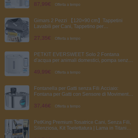
87,99€
Ultra Silenziosa, Controllo App Intelligente,
Offerta a tempo
5000 mAh Grande Autonomia
Gimars 2 Pezzi 【120×90 cm】Tappetini
Lavabili per Cani, Tappetino per
Addestramento Riutilizzabile, Assorbente,
27,35€
Antiscivolo e A Prova di Perdite, Ideale per
Offerta a tempo
Cuccioli, Cani Anziani o Incontinenti
PETKIT EVERSWEET Solo 2 Fontana
d'acqua per animali domestici, pompa senza
fili, controllo tramite app, ultra silenzioso,
49,99€
modalità Smart/Normal/DND, erogatore
Offerta a tempo
d'acqua per cani e gatti-2L
Fontanella per Gatti senza Fili Acciaio:
Fontana per Gatti con Sensore di Movimento
- Fontanella per Cani a Batteria - 3.2L
37,46€
Abbeveratoio Gatto Automatico - Dispenser
Offerta a tempo
Acqua Animali - Distributore Acqua
PetKing Premium Tosatrice Cani, Senza Fili,
Silenziosa, Kit Toelettatura | Lama in Titanio e
Ceramica, 6 Pettini 3-18mm, Ricaricabile, Set