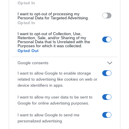
55cm*45cm, 2 Grotta, Posatoi,
Imbottiti, Antiribaltamento
Opted In
Cesto, Albero Tiragraffi Stabile
Albero Tiragraffi per Gatti
per Multipli Gatti Grandi
Adulti Morbido Peluche Facile
I want to opt-out of processing my
Interno (F83, Beige)
da Pulire (S74, Beige)
Personal Data for Targeted Advertising.
Opted In
I want to opt-out of Collection, Use,
Retention, Sale, and/or Sharing of my
Personal Data that Is Unrelated with the
Purposes for which it was collected.
Opted Out
Prodotti per animali domestici
|
Gatti
|
Prodotti per animali domestici
|
Gatti
|
Google consents
Cucce copertine e mobili
|
Alberi
Cucce copertine e mobili
|
Alberi
tiragraffi
tiragraffi
I want to allow Google to enable storage
35,99€
129,98€
in offerta
in offerta
related to advertising like cookies on web or
Yaheetech Albero Tiragraffi
Globlazer Tiragraffi per Gatti
device identifiers in apps.
per Gatti 137 cm con 2 Palle
XXL, Albero Gatti Grandi Alto
Sisal Naturale Giocattolo
213 cm con 2 Grotte, Grande
Gioco Rosa | Torre
Piattaforma, Trespoli Imbottiti,
I want to allow my user data to be sent to
multifunzionale a più livelli,
Cesto, Torre del Gatto Stabile
Google for online advertising purposes.
con rampa 3 trespoli 2 casette
per Grandi Gatto Adulti (F83,
3 pali in sisal e 2 palline,
Grigio Chiaro)
I want to allow Google to send me
Giochi per gatti da interni
personalized advertising.