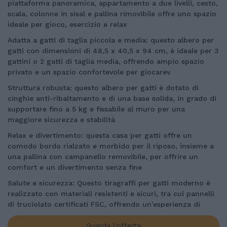
piattaforma panoramica, appartamento a due livelli, cesto,
scala, colonne in sisal e pallina rimovibile offre uno spazio
ideale per gioco, esercizio e relax
Adatta a gatti di taglia piccola e media: questo albero per
gatti con dimensioni di 48,5 x 40,5 x 94 cm, è ideale per 3
gattini o 2 gatti di taglia media, offrendo ampio spazio
privato e un spazio confortevole per giocarev
Struttura robusta: questo albero per gatti è dotato di
cinghie anti-ribaltamento e di una base solida, in grado di
supportare fino a 5 kg e fissabile al muro per una
maggiore sicurezza e stabilità
Relax e divertimento: questa casa per gatti offre un
comodo bordo rialzato e morbido per il riposo, insieme a
una pallina con campanello removibile, per offrire un
comfort e un divertimento senza fine
Salute e sicurezza: Questo tiragraffi per gatti moderno è
realizzato con materiali resistenti e sicuri, tra cui pannelli
di truciolato certificati FSC, offrendo un'esperienza di
utilizzo confortevole e salutare sia per le persone che per i
gatti
Guarda l'offerta