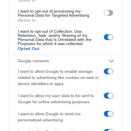
I want to opt-out of processing my
Personal Data for Targeted Advertising.
Opted In
I want to opt-out of Collection, Use,
Retention, Sale, and/or Sharing of my
Personal Data that Is Unrelated with the
Purposes for which it was collected.
Opted Out
Sport e tempo libero
|
Fitness e palestra
Sport e tempo libero
|
Fitness e palestra
|
Potenziamento muscolare
|
Pesi e
|
Potenziamento muscolare
|
Pesi e
accessori
|
Manubri
accessori
|
Manubri
Google consents
prezzo in calo
in offerta
18,99€
in offerta
RE:SPORT Set di manubri 2 in
I want to allow Google to enable storage
Grefay Supporto Telefono
1 15-40kg | Set di manubri
Moto Supporto Telefono
related to advertising like cookies on web or
regolabili | Manubri corti e
Scooter Rotativo a 360°
device identifiers in apps.
lunghi | Chiusure a stella e
Rilascio Rapido Supporto
tubo di collegamento
Moto Telefono per 3,5-7,0
I want to allow my user data to be sent to
Pollici Smartphone Dispositivi
Google for online advertising purposes.
I want to allow Google to send me
personalized advertising.