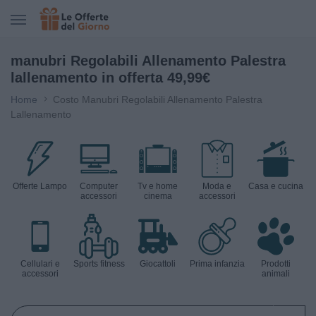
CERCA IN LE OFFERTE DEL GIORNO
manubri Regolabili Allenamento Palestra
lallenamento in offerta 49,99€
Home
Costo Manubri Regolabili Allenamento Palestra
Lallenamento
Offerte Lampo
Computer
Tv e home
Moda e
Casa e cucina
accessori
cinema
accessori
Cellulari e
Sports fitness
Giocattoli
Prima infanzia
Prodotti
accessori
animali