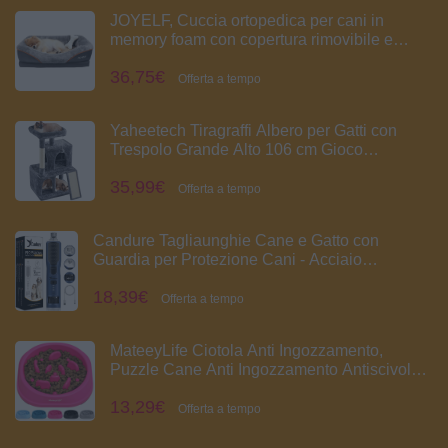
JOYELF, Cuccia ortopedica per cani in
memory foam con copertura rimovibile e
lavabile, con giocattolo con sonaglio
36,75€
Offerta a tempo
Yaheetech Tiragraffi Albero per Gatti con
Trespolo Grande Alto 106 cm Gioco
Giocattolo per Gatti Grigio Scuro | Palla a
35,99€
campana, kit anti-ribaltamento, per gatti
Offerta a tempo
grandi 12 kg, angoli arrotondati, adatto per 1-
3 gatti medi e grandi
Candure Tagliaunghie Cane e Gatto con
Guardia per Protezione Cani - Acciaio
Inossidabile Tagliaunghie Gatto (Per Tutti, Blu
18,39€
Navy)
Offerta a tempo
MateeyLife Ciotola Anti Ingozzamento,
Puzzle Cane Anti Ingozzamento Antiscivolo,
Ciotola per Cani di Taglia Piccola e Media
13,29€
(Rosa 15,24 cm)
Offerta a tempo