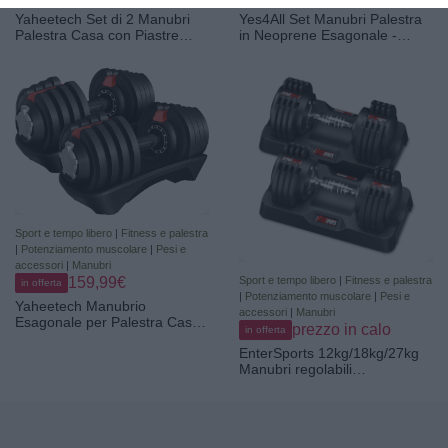
Yes4All Set Manubri Palestra
Yaheetech Set di 2 Manubri
in Neoprene Esagonale -
Palestra Casa con Piastre
Coppia di Pesi Palestra in
Diversi Pesi Coppia Manubrio
Casa, Dumbbells Set
Regolabile Nero
Sport e tempo libero
|
Fitness e palestra
|
Potenziamento muscolare
|
Pesi e
accessori
|
Manubri
159,99€
Sport e tempo libero
|
Fitness e palestra
in offerta
|
Potenziamento muscolare
|
Pesi e
Yaheetech Manubrio
accessori
|
Manubri
Esagonale per Palestra Casa
prezzo in calo
in offerta
in Acciaio Antiscivolo Set di
EnterSports 12kg/18kg/27kg
Manubri Regolabili in 1
Manubri regolabili
Secondo Manubri Corti per
salvaspazio, manubri
Casa Ufficio Palestra
regolabili con impugnatura
antiscivolo 5 livelli di peso,
ottimi per casa, ufficio,