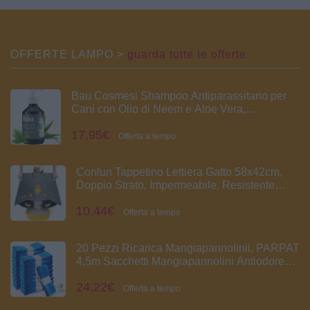
palestra, allenamento del
corpo
OFFERTE LAMPO >
guarda tutte le offerte
Bau Cosmesi Shampoo Antiparassitario per
Cani con Olio di Neem e Aloe Vera,
Protezione 100% Naturale Contro Pulci e
17,95€
Zecche, Shampoo Antipulci per Cani e Gatti
Offerta a tempo
Delicato sulla Pelle
Conlun Tappetino Lettiera Gatto 58x42cm,
Doppio Strato, Impermeabile, Resistente
all'Uro, Lavabile, Antiscivolo Tappeto per
10,44€
Lettiera Gatto, Grigio
Offerta a tempo
20 Pezzi Ricarica Mangiapannolinii, PARPAT
4,5m Sacchetti Mangiapannolini Antiodore
Inodore Addensata Buste Ricarica Mangia
24,22€
Pannolini, Twist & Click
Offerta a tempo