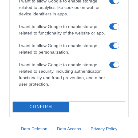
I want to allow Google to enable storage
related to analytics like cookies on web or
device identifiers in apps.
Sport e tempo libero
|
Fitness e palestra
Sport e tempo libero
|
Fitness e palestra
|
Potenziamento muscolare
|
Pesi e
|
Potenziamento muscolare
|
Pesi e
I want to allow Google to enable storage
accessori
|
Manubri
accessori
|
Manubri
related to functionality of the website or app.
28,25€
9,27€
in offerta
in offerta
SONGMICS Set di 2 manubri
Yes4All Set Manubri Palestra
I want to allow Google to enable storage
esagonali con rivestimento in
in Neoprene Esagonale -
neoprene per allenamento di
Coppia di Pesi Palestra in
related to personalization.
forza, fitness, allenamento a
Casa, Dumbbells Set
casa
I want to allow Google to enable storage
related to security, including authentication
functionality and fraud prevention, and other
user protection.
CONFIRM
Sport e tempo libero
|
Fitness e palestra
Sport e tempo libero
|
Fitness e palestra
|
Potenziamento muscolare
|
Pesi e
|
Potenziamento muscolare
|
Pesi e
Data Deletion
Data Access
Privacy Policy
accessori
|
Manubri
accessori
|
Manubri
21,84€
26,99€
in offerta
in offerta