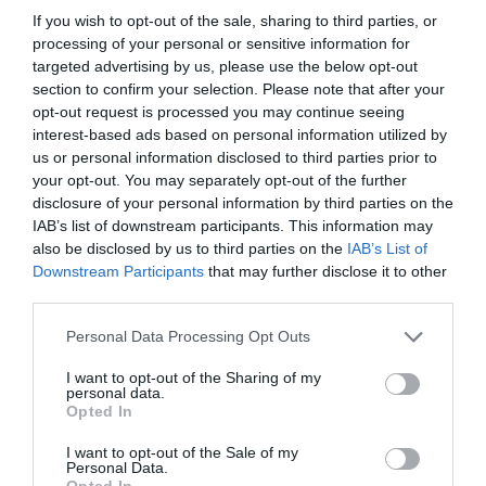
If you wish to opt-out of the sale, sharing to third parties, or
Yaheetech Set di 2 Manubri
Yes4All Set Manubri Palestra
Regolabili 15/20/25/30kg con
in Neoprene Esagonale -
processing of your personal or sensitive information for
Collari Sicurezza | Piastre con
Coppia di Pesi Palestra in
targeted advertising by us, please use the below opt-out
Pesi Diversi, Impugnatura
Casa, Dumbbells Set
section to confirm your selection. Please note that after your
Antiscivolo, Facile da
Smontare e Riporre, Ideale
opt-out request is processed you may continue seeing
per Palestra e Casa, Nero
interest-based ads based on personal information utilized by
us or personal information disclosed to third parties prior to
your opt-out. You may separately opt-out of the further
disclosure of your personal information by third parties on the
IAB’s list of downstream participants. This information may
also be disclosed by us to third parties on the
IAB’s List of
Downstream Participants
that may further disclose it to other
third parties.
Sport e tempo libero
|
Fitness e palestra
Sport e tempo libero
|
Fitness e palestra
|
Potenziamento muscolare
|
Pesi e
|
Potenziamento muscolare
|
Pesi e
Please note that this website/app uses one or more Google
Personal Data Processing Opt Outs
accessori
|
Manubri
accessori
|
Manubri
services and may gather and store information including but
14,99€
prezzo in calo
in offerta
in offerta
not limited to your visit or usage behaviour. You may click to
I want to opt-out of the Sharing of my
SONGMICS 2 manubri
DH FitLife Manubri Regolabili
personal data.
grant or deny consent to Google and its third-party tags to
esagonali rivestiti in neoprene
24 kg, Regolazione Rapida,
Opted In
per allenamento di forza,
12 Livelli da 3 a 24 kg, Set
use your data for below specified purposes in below Google
fitness, casa
Manubri Palestra in Ghisa,
consent section.
I want to opt-out of the Sale of my
Impugnatura Antiscivolo,
Personal Data.
Salvaspazio per Palestra Casa
Opted In