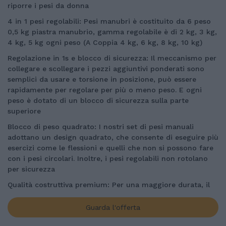
riporre i pesi da donna
4 in 1 pesi regolabili: Pesi manubri è costituito da 6 peso
0,5 kg piastra manubrio, gamma regolabile è di 2 kg, 3 kg,
4 kg, 5 kg ogni peso (A Coppia 4 kg, 6 kg, 8 kg, 10 kg)
Regolazione in 1s e blocco di sicurezza: Il meccanismo per
collegare e scollegare i pezzi aggiuntivi ponderati sono
semplici da usare e torsione in posizione, può essere
rapidamente per regolare per più o meno peso. E ogni
peso è dotato di un blocco di sicurezza sulla parte
superiore
Blocco di peso quadrato: I nostri set di pesi manuali
adottano un design quadrato, che consente di eseguire più
esercizi come le flessioni e quelli che non si possono fare
con i pesi circolari. Inoltre, i pesi regolabili non rotolano
per sicurezza
Qualità costruttiva premium: Per una maggiore durata, il
guscio di questi pesi regolabili è realizzato in resistente
materiale ABS. Per una maggiore sicurezza e comodità,
Guarda l'offerta
l'impugnatura è dotata di strisce antiscivolo che