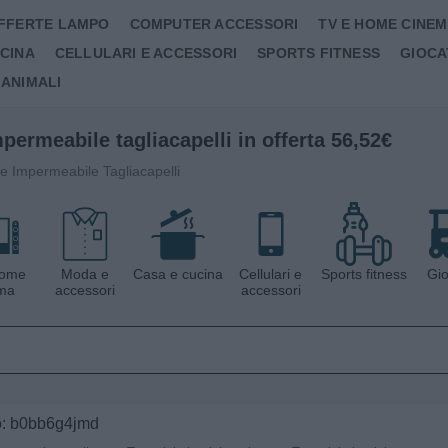
FFERTE LAMPO
COMPUTER ACCESSORI
TV E HOME CINE
UCINA
CELLULARI E ACCESSORI
SPORTS FITNESS
GIOCA
 ANIMALI
CERCA IN LE OFFERTE DEL GIORNO
ermeabile tagliacapelli in offerta 56,52€
 Impermeabile Tagliacapelli
home
Moda e
Casa e cucina
Cellulari e
Sports fitness
Gio
ma
accessori
accessori
to: b0bb6g4jmd