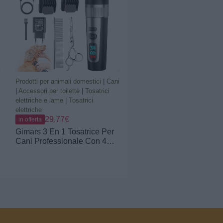
Prodotti per animali domestici
|
Cani
|
Accessori per toilette
|
Tosatrici
elettriche e lame
|
Tosatrici
elettriche
29,77€
in offerta
Gimars 3 En 1 Tosatrice Per
Cani Professionale Con 4
Velocità, 7000 RPM, Rasoio
Per Cani Silenzioso, Taglia
Peli Cane Senza Fili,
Ricaricabile Per Cani E Gatti
o
Con Pelo Lungo E Spesso