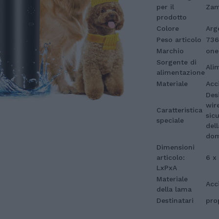
per il
Zam
prodotto
Colore
Arg
Peso articolo
736
Marchio
onei
Sorgente di
Ali
alimentazione
Materiale
Acci
Des
wir
Caratteristica
sic
speciale
dell
dom
Dimensioni
articolo:
6 x
LxPxA
Materiale
Acc
della lama
Destinatari
pro