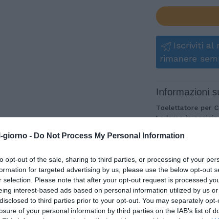
Iscriviti a
rimanere sem
Informazioni s
Toelettatore per C
Le lame in acciaio
toelettatore sono 
l-giorno -
Do Not Process My Personal Information
cura di mantelli s
prestazioni superi
quando si lavora s
to opt-out of the sale, sharing to third parties, or processing of your per
da 6800 giri/min s
formation for targeted advertising by us, please use the below opt-out s
spessi, riducono i
r selection. Please note that after your opt-out request is processed y
garantiscono una 
eing interest-based ads based on personal information utilized by us or
disclosed to third parties prior to your opt-out. You may separately opt-
Design Silenzioso 
losure of your personal information by third parties on the IAB’s list of
del toelettatore è 