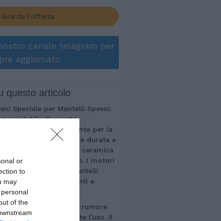
Guarda l'offerta
l nostro canale telegram per
pre aggiornato
u questo articolo
ani Speciale per Mantelli Spessi:
 inossidabile di questo
progettate specificamente per la
pessi, offrendo maggiore durata e
ori rispetto alle lame in ceramica
u pelo folto e annodato. I motori
sonal or
ono più efficaci sui mantelli
ection to
l rischio di strattonamenti e
ou may
rasatura rapida.
 personal
out of the
e a Bassa Vibrazione: Il rumore
 downstream
inferiore a 55 dB durante l'uso. Il