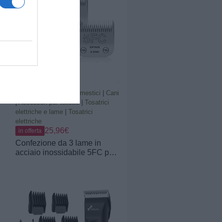
Pelo Lungo, Asciugacapelli
per Toelettatura Animali,
Velocità e Temperatura
Regolabili con 4 ugelli
Prodotti per animali domestici
|
Cani
|
Accessori per toilette
|
Tosatrici
elettriche e lame
|
Tosatrici
elettriche
25,96€
in offerta
Confezione da 3 lame in
acciaio inossidabile 5FC per
T
toelettatura di cani,
compatibili con Andis/Oster
A5/Heiniger/moser max
50/Wahl, misura 5FC, lama
da 1/4 di pollice, lunghezza
di taglio di 6,3 mm