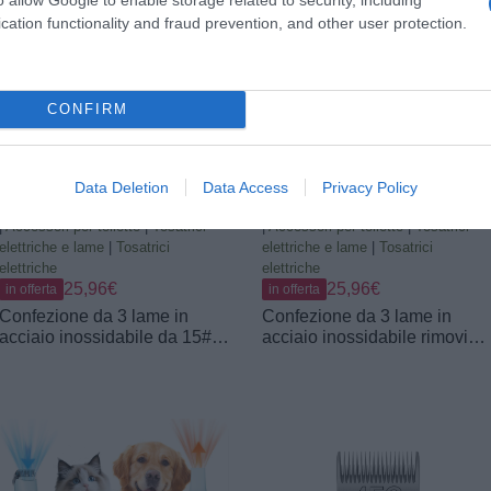
cation functionality and fraud prevention, and other user protection.
CONFIRM
Data Deletion
Data Access
Privacy Policy
Prodotti per animali domestici
|
Cani
Prodotti per animali domestici
|
Cani
|
Accessori per toilette
|
Tosatrici
|
Accessori per toilette
|
Tosatrici
elettriche e lame
|
Tosatrici
elettriche e lame
|
Tosatrici
elettriche
elettriche
25,96€
25,96€
in offerta
in offerta
Confezione da 3 lame in
Confezione da 3 lame in
acciaio inossidabile da 15#
acciaio inossidabile rimovibili
per la toelettatura di cani,
per la toelettatura di cani PE
compatibili con Andis, Oster
staccabili da 10#, compatibili
A5,Heiniger,moser max 50
con, Oster/Heiniger/moser,
Wahl, lama da 15#,
lmisura n.10, lunghezza
lunghezza di taglio da 3/64
taglio1/16 di pollice 1,5 mm
pollici e 1,2 mm