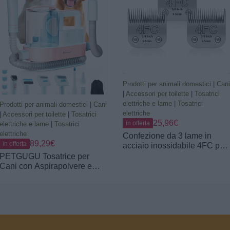
Prodotti per animali domestici
|
Cani
|
Accessori per toilette
|
Tosatrici
elettriche e lame
|
Tosatrici
Prodotti per animali domestici
|
Cani
elettriche
|
Accessori per toilette
|
Tosatrici
25,96€
in offerta
elettriche e lame
|
Tosatrici
elettriche
Confezione da 3 lame in
89,29€
in offerta
acciaio inossidabile 4FC per
toelettatura di cani,
PETGUGU Tosatrice per
compatibili con Andis, Oster
Cani con Aspirapolvere e
A5, Heiniger, moser max
Asciugacapelli, Kit
50,Wahl,misura lama 4FC da
Toelettatura Cani e Gatti a
3/8 pollici, lunghezza di tagli
Pelo Lungo 7 in 1, 11000 Pa
9,5 mm
Aspira Peli Animali,
Contenitore 2,5 L, Silenzioso
≤62 dB, M1 Pro