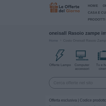
HOME
O
CASA E C
PRODOTTI
oneisall Rasoio zampe imp
Home
Costo Oneisall Rasoio Zampe
Offerte Lampo
Computer
Tv e 
accessori
cine
Offerta esclusiva | Codice prodot