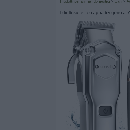
Prodotti per animali domestici
>
Cani
>
Ac
I diritti sulle foto appartengono a