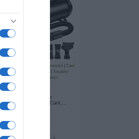
le IPX7: Design impermeabile di
ro corpo del toelettatore può
ttamente sotto l'acqua e la
 speciale è perfetta per la
e lame. Pulire frequentemente il
antenere prestazioni ottimali e
ata nel tempo.
Prodotti per animali domestici
|
Cani
|
Accessori per toilette
|
Tosatrici
elettriche e lame
|
Tosatrici
elettriche
75,99€
in offerta
YAZEKY Soffiatore
Professionale per Cani,
soffiatore Silenzioso da 2800
W, soffiatore per Cani a Pelo
Lungo, asciugacapelli per
toelettatura Animali, velocità
e Temperatura Regolabili con
4 ugelli | Soffiatore per Cani a