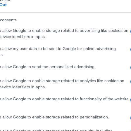
Design Impermeabi
Out
grado IPX7, l'inte
essere lavato dire
consents
spazzola di pulizia
manutenzione dell
o allow Google to enable storage related to advertising like cookies on
toelettatore per m
evice identifiers in apps.
una maggiore dur
o allow my user data to be sent to Google for online advertising
s.
Prodotti per animali domestici
|
Cani
to allow Google to send me personalized advertising.
|
Accessori per toilette
|
Tosatrici
elettriche e lame
|
Tosatrici
Prodotti per animali domestici
|
Cani
elettriche
|
Accessori per toilette
|
Tosatrici
o allow Google to enable storage related to analytics like cookies on
25,96€
in offerta
elettriche e lame
|
Tosatrici
evice identifiers in apps.
elettriche
Confezione da 3 lame in
16,14€
in offerta
acciaio inossidabile rimovibili
o allow Google to enable storage related to functionality of the website
da 30# per la toelettatura di
oneisall Tagliazampe per
cani, compatibili con
cani con luce a LED,
Andis/Oster
silenzioso, Paw Trim Pro dr
o allow Google to enable storage related to personalization.
A5/Heiniger/moser/Wahl,
zampe, ricaricabile per
misura n. 30, lunghezza di
zampe, occhi, orecchie, viso
taglio 1/50 pollici 0,5 mm
o allow Google to enable storage related to security, including