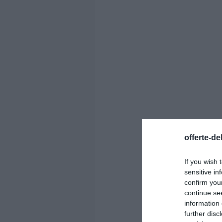
offerte-de
If you wish 
sensitive in
confirm you
continue se
information 
further disc