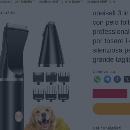
cessori per toilette
>
Tosatrici elettriche e lame
>
Tosatrici elettriche
oneisall 3 in
: Amazon
con pelo fol
professional
per tosare i 
silenziosa p
grande tagli
Condividi su:
Offerta a tempo
Usi consigliati