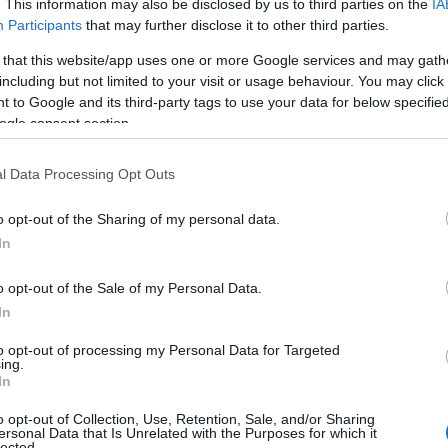
. This information may also be disclosed by us to third parties on the
IA
basso livello di r
Participants
that may further disclose it to other third parties.
cane e vi permette
facilità e molta pi
 that this website/app uses one or more Google services and may gath
Bassa Vibrazione: 
including but not limited to your visit or usage behaviour. You may click 
inferiore a 55 dB d
 to Google and its third-party tags to use your data for below specifi
rumore non spaven
ogle consent section.
permetterà di tagli
molta più rapidità
l Data Processing Opt Outs
Ricarica Rapida, 
ricarica USB, adatt
o opt-out of the Sharing of my personal data.
ricaricare. Batter
In
utilizzabile inint
ricaricabile compl
o opt-out of the Sale of my Personal Data.
Iscriviti a
prolungato non ca
In
rimanere sem
Design Senza Fili e
adatto per interno
to opt-out of processing my Personal Data for Targeted
ing.
una speciale funz
In
asoio zampe impermeabile tagliacapelli in offerta
voi questo prodot
preoccuparvi che i
o opt-out of Collection, Use, Retention, Sale, and/or Sharing
improvvisamente a 
ersonal Data that Is Unrelated with the Purposes for which it
lected.