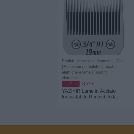
Prodotti per animali domestici
|
Cani
|
Accessori per toilette
|
Tosatrici
elettriche e lame
|
Tosatrici
elettriche
18,75€
in offerta
YAZIYIR Lame in Acciaio
Inossidabile Rimovibili da
3/4HT per la toelettatura dei
Cani, compatibili con
Heiniger/Moser Max
50/Andis, Oster A5, Wahl,
Lunghezza di Taglio 3/4"
Pollici 19mm