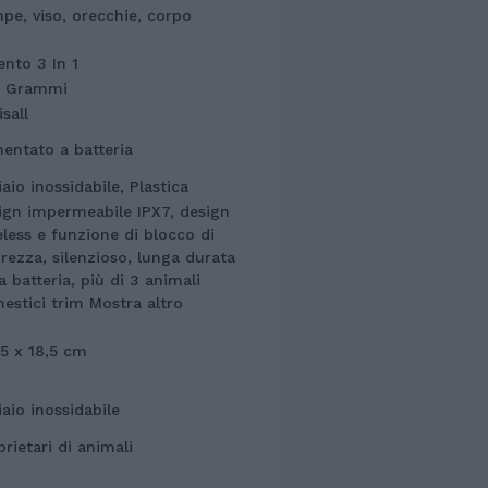
pe, viso, orecchie, corpo
ento 3 In 1
 Grammi
sall
mentato a batteria
aio inossidabile, Plastica
ign impermeabile IPX7, design
eless e funzione di blocco di
urezza, silenzioso, lunga durata
a batteria, più di 3 animali
estici trim
Mostra altro
 5 x 18,5 cm
iaio inossidabile
prietari di animali