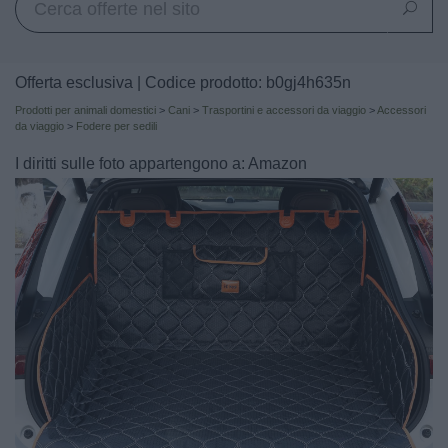
Offerta esclusiva | Codice prodotto: b0gj4h635n
Prodotti per animali domestici
>
Cani
>
Trasportini e accessori da viaggio
>
Accessori
da viaggio
>
Fodere per sedili
I diritti sulle foto appartengono a: Amazon