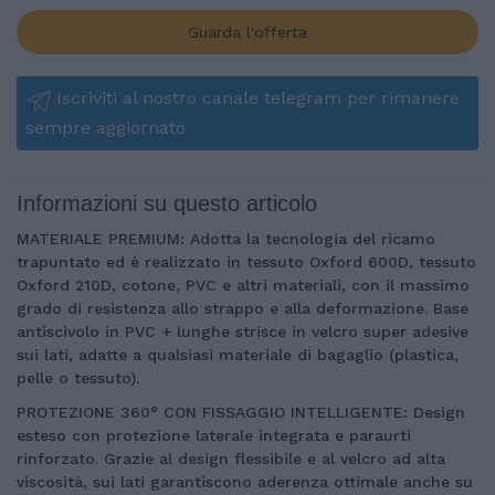
Guarda l'offerta
Iscriviti al nostro canale telegram per rimanere
sempre aggiornato
Informazioni su questo articolo
MATERIALE PREMIUM: Adotta la tecnologia del ricamo
trapuntato ed è realizzato in tessuto Oxford 600D, tessuto
Oxford 210D, cotone, PVC e altri materiali, con il massimo
grado di resistenza allo strappo e alla deformazione. Base
antiscivolo in PVC + lunghe strisce in velcro super adesive
sui lati, adatte a qualsiasi materiale di bagaglio (plastica,
pelle o tessuto).
PROTEZIONE 360° CON FISSAGGIO INTELLIGENTE: Design
esteso con protezione laterale integrata e paraurti
rinforzato. Grazie al design flessibile e al velcro ad alta
viscosità, sui lati garantiscono aderenza ottimale anche su