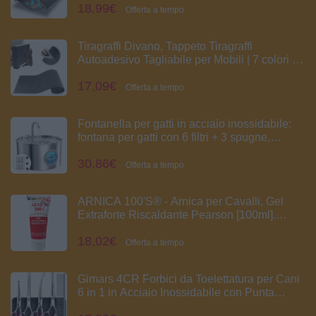
18,99€
tappeto con nido d'ape, antisabbia, sotto la
Offerta a tempo
lettiera, cat litter mat in EVA
Tiragraffi Divano, Tappeto Tiragraffi
Autoadesivo Tagliabile per Mobili | 7 colori e
2 misure disponibili – tagliabile e adattabile
17,09€
per proteggere divani e mobili dai graffi dei
Offerta a tempo
gatti
Fontanella per gatti in acciaio inossidabile:
fontana per gatti con 6 filtri + 3 spugne,
fontana per gatti da 2,2 l, dispenser per acqua
30,86€
silenzioso per gatti
Offerta a tempo
ARNICA 100'S® - Arnica per Cavalli, Gel
Extraforte Riscaldante Pearson [100ml].
Crema Arnica Forte con Artiglio del Diavolo e
18,02€
Wintergreen. Pomata Defaticante e
Offerta a tempo
Rilassante (100 ML)
Gimars 4CR Forbici da Toelettatura per Cani
6 in 1 in Acciaio Inossidabile con Punta
Rotonda di Sicurezza, Forbici da Toelettatura