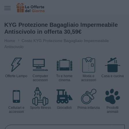
CERCA IN LE OFFERTE DEL GIORNO
KYG Protezione Bagagliaio Impermeabile
Antiscivolo in offerta 30,59€
Home
Costo KYG Protezione Bagagliaio Impermeabile
Antiscivolo
Offerte Lampo
Computer
Tv e home
Moda e
Casa e cucina
accessori
cinema
accessori
Cellulari e
Sports fitness
Giocattoli
Prima infanzia
Prodotti
accessori
animali