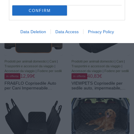
Telo Cane Auto Sedili
Posteriori con Finestra della
CONFIRM
Rete Visiva e Tasca
Portaoggetti
Data Deletion
Data Access
Privacy Policy
Prodotti per animali domestici
|
Cani
|
Prodotti per animali domestici
|
Cani
|
Trasportini e accessori da viaggio
|
Trasportini e accessori da viaggio
|
Accessori da viaggio
|
Fodere per sedili
Accessori da viaggio
|
Fodere per sedili
12,99€
40,83€
in offerta
in offerta
FRA&FLO Coprisedile Auto
VIEWPETS Coprisedile per
per Cani Impermeabile
sedile auto, impermeabile,
180×103 cm, Telo Sedili
resistente e antiscivolo, adatto
Posteriori e Baule ad Amaca
per auto, camion e SUV
Antiscivolo e Antigraffio,
Protezione Universale, Facile
da Installare e Lavabile