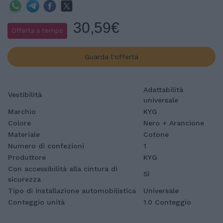
30,59€
Offerta a tempo
Guarda l'offerta
Adattabilità
Vestibilità
universale
Marchio
KYG
Colore
Nero + Arancione
Materiale
Cotone
Numero di confezioni
1
Produttore
KYG
Con accessibilità alla cintura di
Sì
sicurezza
Tipo di installazione automobilistica
Universale
Conteggio unità
1.0 Conteggio