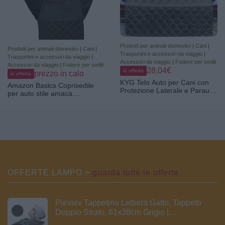
Prodotti per animali domestici
|
Cani
|
Prodotti per animali domestici
|
Cani
|
Trasportini e accessori da viaggio
|
Trasportini e accessori da viaggio
|
Accessori da viaggio
|
Fodere per sedili
Accessori da viaggio
|
Fodere per sedili
28,04€
in offerta
prezzo in calo
in offerta
KYG Telo Auto per Cani con
Amazon Basics Coprisedile
Protezione Laterale e Paraurti,
per auto stile amaca
Protezione Bagagliaio Auto
trapuntato resistente
per Cani, Impermeabile,
all'acqua, standard, 147,3 x
Antiscivolo e Resistente ai
137,2 cm, Nero
Graffi per Bagagliaio di Auto
SUV Lavabile Durevole Tutto
Nero
OFFERTE LAMPO >
guarda tutte le offerte
Pieviev Tappetino Lettiera Gatto, Tappeto
Doppio Strato, 61x38cm Grigio |
impermeabile, tappetino raccoglie sabbia,