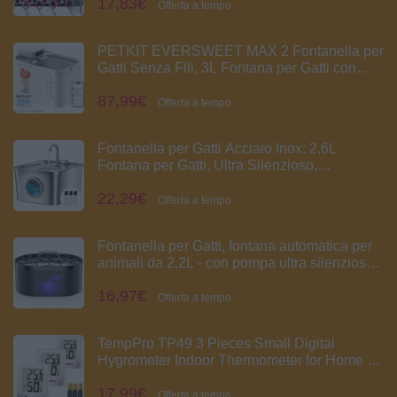
17,83€
per Cani, Gatti
Offerta a tempo
PETKIT EVERSWEET MAX 2 Fontanella per
Gatti Senza Fili, 3L Fontana per Gatti con
Sensore, Lavabile in Lavastoviglie, 25dB
87,99€
Ultra Silenziosa, Controllo App Intelligente,
Offerta a tempo
5000 mAh Grande Autonomia
Fontanella per Gatti Acciaio Inox: 2,6L
Fontana per Gatti, Ultra Silenzioso,
Quadruplo Filtrazione, Cavo Automatico
22,29€
Fontanella Gatto con Rubinetto 3 Filtri e 3
Offerta a tempo
Spugne LED, Facile da Pulire
Fontanella per Gatti, fontana automatica per
animali da 2,2L - con pompa ultra silenziosa
Fontana per gatti filtro a carbone attivo per
16,97€
interni per gatti, cani, Super Silenziosa
Offerta a tempo
TempPro TP49 3 Pieces Small Digital
Hygrometer Indoor Thermometer for Home |
Atmosphere Thermometer, Temperature &
17,99€
Humidity Monitor, for Home Office Comfort
Offerta a tempo