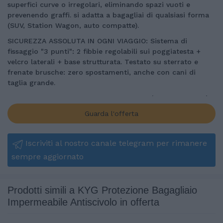
superfici curve o irregolari, eliminando spazi vuoti e
prevenendo graffi. si adatta a bagagliai di qualsiasi forma
(SUV, Station Wagon, auto compatte).
SICUREZZA ASSOLUTA IN OGNI VIAGGIO: Sistema di
fissaggio "3 punti": 2 fibbie regolabili sui poggiatesta +
velcro laterali + base strutturata. Testato su sterrato e
frenate brusche: zero spostamenti, anche con cani di
taglia grande.
UNIVERSALE & MULTIFUNZIONALE: KYG telo auto per cani
(215x 110 cm) si adatta alla maggior parte dei veicoli
Guarda l'offerta
standard, come SUV, station wagon di medie e grandi
dimensioni, camion, ecc. Il tappetino per auto può essere
utilizzato anche come tovaglietta da picnic per tutta la
Iscriviti al nostro canale telegram per rimanere
famiglia. Si prega di misurare il bagagliaio dell'auto prima
sempre aggiornato
dell'acquisto.
FACILE DA PULIRE: KYG telo bagagliaio auto per cani è
impermeabile e resistente ai graffi, tieni il sedile lontano
Prodotti simili a KYG Protezione Bagagliaio
da impronte di zampe, fango, graffi, urina, capelli e altro.
Impermeabile Antiscivolo in offerta
Ma nota: non lasciare acqua sulla fodera troppo a lungo,
di solito puoi pulire la fodera del sedile posteriore con un