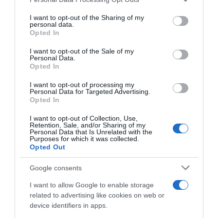
services and may gather and store information including but
not limited to your visit or usage behaviour. You may click to
I want to opt-out of the Sharing of my
personal data.
grant or deny consent to Google and its third-party tags to
Opted In
use your data for below specified purposes in below Google
consent section.
Prodotti per animali domestici
|
Cani
|
Prodotti per animali domestici
|
Cani
|
I want to opt-out of the Sale of my
Trasportini e accessori da viaggio
|
Trasportini e accessori da viaggio
|
Personal Data.
Accessori da viaggio
|
Fodere per sedili
Accessori da viaggio
|
Fodere per sedili
Opted In
25,49€
56,99€
in offerta
in offerta
KYG Telo Auto per Cani
MyeMdan Coprisedile Auto
I want to opt-out of processing my
Universale Impermeabile e
per Cani con Pannello di Fibra
Personal Data for Targeted Advertising.
Resistente Telo Bagagliaio
Rigido- Più spazio | Telo Auto
Opted In
Auto con Protezione Laterale
Per Cani, Impermeabile, Per
Telo Cane Auto Bagagliaio
Auto Durevole, Telo Auto Per
I want to opt-out of Collection, Use,
Facile da Pulire per Auto, SUV
Cani Usato in Tutte le Auto e i
Retention, Sale, and/or Sharing of my
e Camion, 185 * 105 * 38cm -
SUV, Nero
Personal Data that Is Unrelated with the
Nero
Purposes for which it was collected.
Opted Out
Google consents
I want to allow Google to enable storage
related to advertising like cookies on web or
device identifiers in apps.
Prodotti per animali domestici
|
Cani
|
Prodotti per animali domestici
|
Cani
|