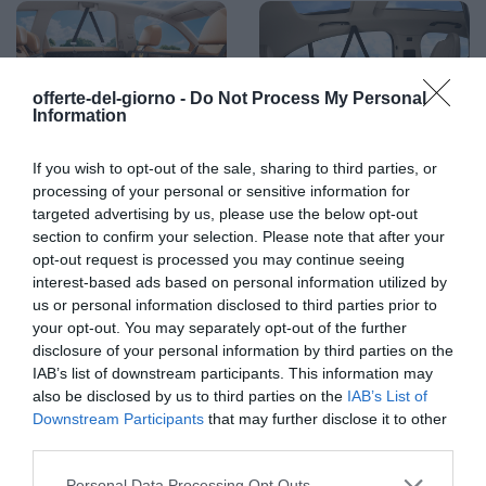
asciugamano asciutto/bagnato o un aspirapolvere manuale
a seconda delle diverse situazioni.
offerte-del-giorno -
Do Not Process My Personal
Information
If you wish to opt-out of the sale, sharing to third parties, or
processing of your personal or sensitive information for
targeted advertising by us, please use the below opt-out
Prodotti per animali domestici
|
Cani
|
Prodotti per animali domestici
|
Cani
|
section to confirm your selection. Please note that after your
Trasportini e accessori da viaggio
|
Trasportini e accessori da viaggio
|
opt-out request is processed you may continue seeing
Accessori da viaggio
|
Fodere per sedili
Accessori da viaggio
|
Fodere per sedili
interest-based ads based on personal information utilized by
55,09€
58,89€
in offerta
in offerta
us or personal information disclosed to third parties prior to
Lamicall Coprisedile per Auto
Coprisedile Auto per Cani con
per Cani, Telo Auto per Cani -
Pannello di Fibra Rigido- Più
your opt-out. You may separately opt-out of the further
[Migliore Antistrappi]
spazio, Grigio | Telo Auto Per
disclosure of your personal information by third parties on the
Impermeabile Antiscivolo e
Cani, Impermeabile, Per Auto
IAB’s list of downstream participants. This information may
Antigraffio, con Finestra
Durevole, Telo Auto Per Cani
also be disclosed by us to third parties on the
IAB’s List of
Visibile, Lavabile in Lavatrice,
Usato in Tutte le Auto
per SUV e Piccoli Furgoni, L
Downstream Participants
that may further disclose it to other
third parties.
Please note that this website/app uses one or more Google
Personal Data Processing Opt Outs