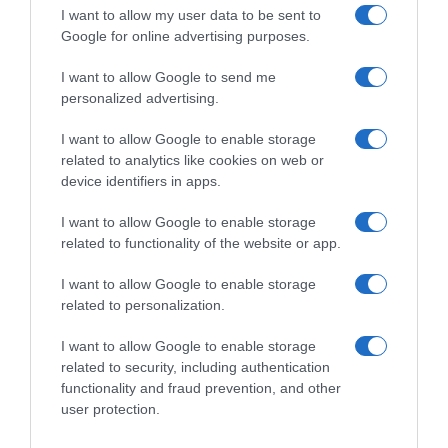
Trasportini e accessori da viaggio
|
Trasportini e accessori da viaggio
|
I want to allow my user data to be sent to
Accessori da viaggio
|
Fodere per sedili
Accessori da viaggio
|
Fodere per sedili
24,64€
66,49€
Google for online advertising purposes.
in offerta
in offerta
KYG Telo Auto per Cani
MyeMdan Coprisedile Auto
Universale Impermeabile e
per Cani e una Morbida
I want to allow Google to send me
Resistente Telo Bagagliaio
Coperta, Nero | Telo Auto Per
personalized advertising.
Auto con Protezione Laterale
Cani, Impermeabile,
Telo Cane Auto Bagagliaio
Antigraffio, con 8 Robuste
Facile da Pulire per Auto, SUV
Tavole in Legno Duro Per la
I want to allow Google to enable storage
e Camion, 185 * 105 * 38cm -
Maggior Parte Delle Auto,
related to analytics like cookies on web or
Grigio
SUV,
device identifiers in apps.
I want to allow Google to enable storage
related to functionality of the website or app.
I want to allow Google to enable storage
related to personalization.
Prodotti per animali domestici
|
Cani
|
Prodotti per animali domestici
|
Cani
|
Trasportini e accessori da viaggio
|
Trasportini e accessori da viaggio
|
I want to allow Google to enable storage
Accessori da viaggio
|
Fodere per sedili
Accessori da viaggio
|
Fodere per sedili
related to security, including authentication
28,86€
28,98€
in offerta
in offerta
functionality and fraud prevention, and other
Upgrade4cars Telo Sedile
Gimars Telo Auto per Cani,
Posteriore per Cani Universale
157 * 137cm Impermeabile e
user protection.
Impermeabile e Antiscivolo
Antiscivolo Coprisedile Auto
Accessori Auto Cane Durevole
per Cani, 6 in 1 Universale